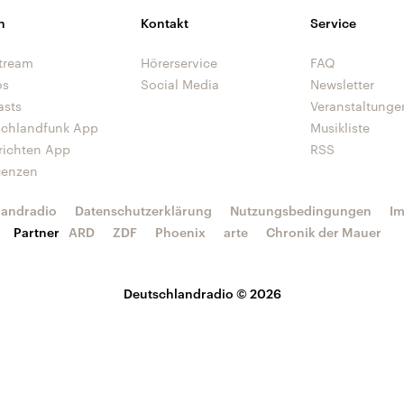
n
Kontakt
Service
tream
Hörerservice
FAQ
os
Social Media
Newsletter
asts
Veranstaltunge
schlandfunk App
Musikliste
richten App
RSS
uenzen
landradio
Datenschutzerklärung
Nutzungsbedingungen
I
Partner
ARD
ZDF
Phoenix
arte
Chronik der Mauer
Deutschlandradio © 2026