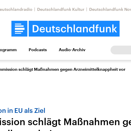
eutschlandradio
Deutschlandfunk Kultur
Deutschlandfunk No
rogramm
Podcasts
Audio-Archiv
Wirtschaft
Wissen
Kultur
Europa
Gesellschaf
mission schlägt Maßnahmen gegen Arzneimittelknappheit vor
 in EU als Ziel
ssion schlägt Maßnahmen g
Nahostkonflikt
Iran
le Beiträge,
Aktuelle Lage und
Aktuelle Lage und