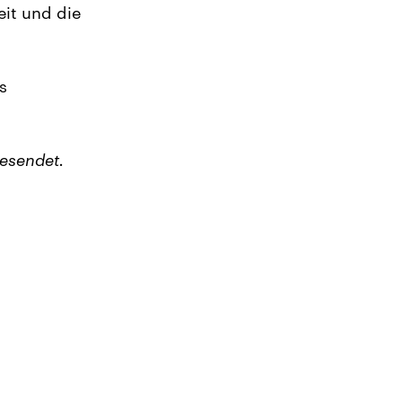
eit und die
s
esendet.