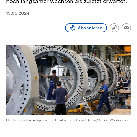
noch langsamer wachsen als zuletzt erwartet.
CDU, SPD und FDP regiert.-
aktuelle Weltgeschehen.
Umfragen, Prognosen,
15.05.2024
Wahlprogramme, aktuelle Berichte
Sendungen
Programm
Podcasts
und Hintergründe zu den Parteien
und Kandidaten der anstehenden
Abonnieren
Wahl.
Link
Emai
Audio-Archiv
kopieren/te
Die Konjunkturprognose für Deutschland sinkt. (dpa/Bernd Wüstneck)