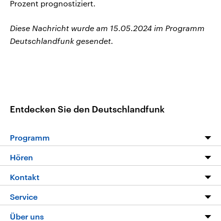
Prozent prognostiziert.
Diese Nachricht wurde am 15.05.2024 im Programm
Deutschlandfunk gesendet.
Entdecken Sie den Deutschlandfunk
Programm
Programm
Hören
Alle Sendungen
Livestream
Kontakt
Die Nachrichten
Audios
Hörerservice
Service
Nachrichtenleicht
Podcasts
Social Media
FAQ
Über uns
Neue Beiträge auf dlf.de