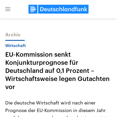
Close
menu
Archiv
Themen
Wirtschaft
EU-Kommission senkt
Konjunkturprognose für
Deutschland auf 0,1 Prozent –
Wirtschaftsweise legen Gutachten
vor
Landtagswahl Sachsen-Anhalt
USA
2026
Aktuelle Beiträge, Analys
Alle Informationen
Hintergründe
Die deutsche Wirtschaft wird nach einer
Sachsen-Anhalt wählt am 6.
Wirtschaftlich und militäri
September 2026 einen neuen
gehören die Vereinigten S
Prognose der EU-Kommission in diesem Jahr
Landtag. Seit 2021 wird das
den mächtigsten Ländern 
Bundesland von einer Koalition aus
mit großem Einfluss auf d