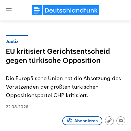
Close
menu
Justiz
Themen
EU kritisiert Gerichtsentscheid
gegen türkische Opposition
Die Europäische Union hat die Absetzung des
Vorsitzenden der größten türkischen
Oppositionspartei CHP kritisiert.
Landtagswahl Sachsen-Anhalt
USA
22.05.2026
2026
Aktuelle Beiträge, Analys
Alle Informationen
Hintergründe
Sachsen-Anhalt wählt am 6.
Wirtschaftlich und militäri
September 2026 einen neuen
gehören die Vereinigten S
Abonnieren
Link
Emai
Landtag. Seit 2021 wird das
den mächtigsten Ländern 
kopieren/te
Bundesland von einer Koalition aus
mit großem Einfluss auf d