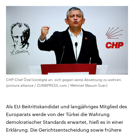
CDU, SPD und FDP regiert.-
aktuelle Weltgeschehen.
Umfragen, Prognosen,
Wahlprogramme, aktuelle Berichte
Sendungen
Programm
Podcasts
und Hintergründe zu den Parteien
und Kandidaten der anstehenden
Wahl.
Audio-Archiv
CHP-Chef Özel kündigte an, sich gegen seine Absetzung zu wehren.
(picture alliance / ZUMAPRESS.com / Mehmet Masum Suer)
Als EU-Beitrittskandidat und langjähriges Mitglied des
Europarats werde von der Türkei die Wahrung
demokratischer Standards erwartet, hieß es in einer
Erklärung. Die Gerichtsentscheidung sowie frühere