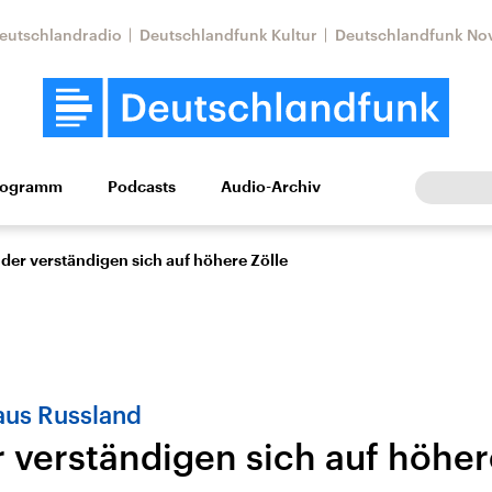
eutschlandradio
Deutschlandfunk Kultur
Deutschlandfunk No
rogramm
Podcasts
Audio-Archiv
Wirtschaft
Wissen
Kultur
Europa
Gesellschaf
der verständigen sich auf höhere Zölle
aus Russland
 verständigen sich auf höher
Nahostkonflikt
Iran
le Beiträge,
Aktuelle Lage und
Aktuelle Lage und