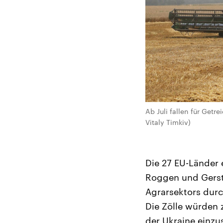
Ab Juli fallen für Getr
Vitaly Timkiv)
Die 27 EU-Länder 
Roggen und Gerste
Agrarsektors durc
Die Zölle würden 
der Ukraine einzu