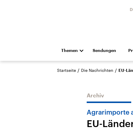
D
Themen
Sendungen
P
Die Nachrichten
Politik
/
/
Startseite
Die Nachrichten
EU-Län
Hörspiel und Feature
Musik
Archiv
Agrarimporte 
EU-Länder
Landtagswahl Sachsen-
USA
Anhalt 2026
Aktuel