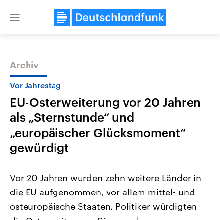
Close
menu
Archiv
Themen
Vor Jahrestag
EU-Osterweiterung vor 20 Jahren
als „Sternstunde“ und
„europäischer Glücksmoment“
gewürdigt
Landtagswahl Sachsen-Anhalt
USA
Vor 20 Jahren wurden zehn weitere Länder in
2026
Aktuelle Beiträge, Analys
Alle Informationen
Hintergründe
die EU aufgenommen, vor allem mittel- und
Sachsen-Anhalt wählt am 6.
Wirtschaftlich und militäri
September 2026 einen neuen
gehören die Vereinigten S
osteuropäische Staaten. Politiker würdigten
Landtag. Seit 2021 wird das
den mächtigsten Ländern 
Bundesland von einer Koalition aus
mit großem Einfluss auf d