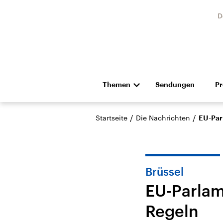
D
Themen
Sendungen
P
Die Nachrichten
Politik
/
/
Startseite
Die Nachrichten
EU-Par
Hörspiel und Feature
Musik
Brüssel
EU-Parlam
Regeln
Landtagswahl Sachsen-
USA
Anhalt 2026
Aktuel