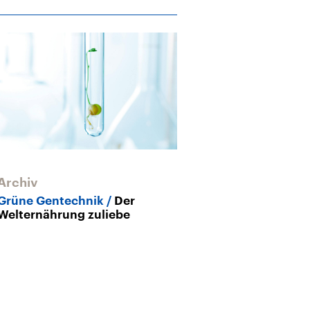
Archiv
Neues EU-Ges
Gentechnik i
Grüne Gentechnik
Der
Welternährung zuliebe