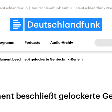
eutschlandradio
Deutschlandfunk Kultur
Deutschlandfunk No
rogramm
Podcasts
Audio-Archiv
Wirtschaft
Wissen
Kultur
Europa
Gesellschaf
lament beschließt gelockerte Gentechnik-Regeln
ent beschließt gelockerte G
Nahostkonflikt
Iran
le Beiträge,
Aktuelle Lage und
Aktuelle Lage und