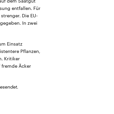
 auf dem Saatgut
ung entfallen. Für
strenger. Die EU-
 gegeben. In zwei
um Einsatz
stentere Pflanzen,
 Kritiker
f fremde Äcker
esendet.