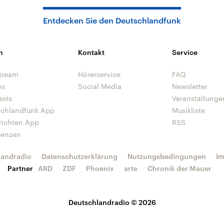
Entdecken Sie den Deutschlandfunk
n
Kontakt
Service
tream
Hörerservice
FAQ
os
Social Media
Newsletter
asts
Veranstaltunge
schlandfunk App
Musikliste
richten App
RSS
uenzen
landradio
Datenschutzerklärung
Nutzungsbedingungen
I
Partner
ARD
ZDF
Phoenix
arte
Chronik der Mauer
Deutschlandradio © 2026