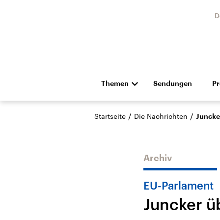
D
Themen
Sendungen
P
Die Nachrichten
Politik
/
/
Startseite
Die Nachrichten
Juncke
Hörspiel und Feature
Musik
Archiv
EU-Parlament
Juncker ü
Landtagswahl Sachsen-
USA
Anhalt 2026
Aktuel