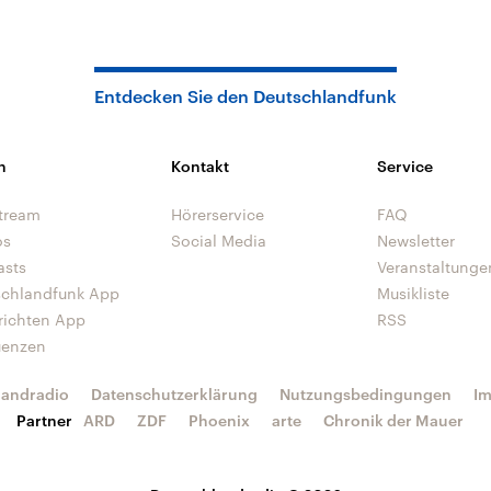
Entdecken Sie den Deutschlandfunk
n
Kontakt
Service
tream
Hörerservice
FAQ
os
Social Media
Newsletter
asts
Veranstaltunge
schlandfunk App
Musikliste
richten App
RSS
uenzen
landradio
Datenschutzerklärung
Nutzungsbedingungen
I
Partner
ARD
ZDF
Phoenix
arte
Chronik der Mauer