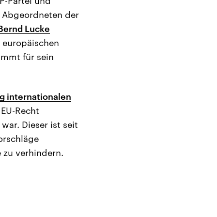
P-Partei und
e Abgeordneten der
Bernd Lucke
 europäischen
immt für sein
g internationalen
 EU-Recht
war. Dieser ist seit
orschläge
 zu verhindern.