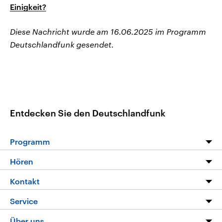
Einigkeit?
Diese Nachricht wurde am 16.06.2025 im Programm
Deutschlandfunk gesendet.
Entdecken Sie den Deutschlandfunk
Programm
Programm
Hören
Alle Sendungen
Livestream
Kontakt
Die Nachrichten
Audios
Hörerservice
Service
Nachrichtenleicht
Podcasts
Social Media
FAQ
Über uns
Neue Beiträge auf dlf.de