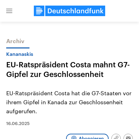
Close
menu
Archiv
Themen
Kananaskis
EU-Ratspräsident Costa mahnt G7-
Gipfel zur Geschlossenheit
EU-Ratspräsident Costa hat die G7-Staaten vor
ihrem Gipfel in Kanada zur Geschlossenheit
Landtagswahl Sachsen-Anhalt
USA
aufgerufen.
2026
Aktuelle Beiträge, Analys
Alle Informationen
Hintergründe
Sachsen-Anhalt wählt am 6.
Wirtschaftlich und militäri
16.06.2025
September 2026 einen neuen
gehören die Vereinigten S
Landtag. Seit 2021 wird das
den mächtigsten Ländern 
Bundesland von einer Koalition aus
mit großem Einfluss auf d
Abonnieren