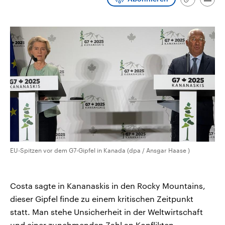
Link
Emai
CDU, SPD und FDP regiert.-
aktuelle Weltgeschehen.
kopieren/te
Umfragen, Prognosen,
Wahlprogramme, aktuelle Berichte
Sendungen
Programm
Podcasts
und Hintergründe zu den Parteien
und Kandidaten der anstehenden
Wahl.
Audio-Archiv
EU-Spitzen vor dem G7-Gipfel in Kanada (dpa / Ansgar Haase )
Costa sagte in Kananaskis in den Rocky Mountains,
dieser Gipfel finde zu einem kritischen Zeitpunkt
statt. Man stehe Unsicherheit in der Weltwirtschaft
und einer zunehmenden Zahl an Konflikten