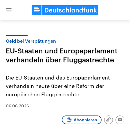
Close
menu
Geld bei Verspätungen
Themen
EU-Staaten und Europaparlament
verhandeln über Fluggastrechte
Die EU-Staaten und das Europaparlament
verhandeln heute über eine Reform der
europäischen Fluggastrechte.
Landtagswahl Sachsen-Anhalt
USA
06.06.2026
2026
Aktuelle Beiträge, Analys
Alle Informationen
Hintergründe
Sachsen-Anhalt wählt am 6.
Wirtschaftlich und militäri
September 2026 einen neuen
gehören die Vereinigten S
Abonnieren
Link
Emai
Landtag. Seit 2021 wird das
den mächtigsten Ländern 
kopieren/te
Bundesland von einer Koalition aus
mit großem Einfluss auf d