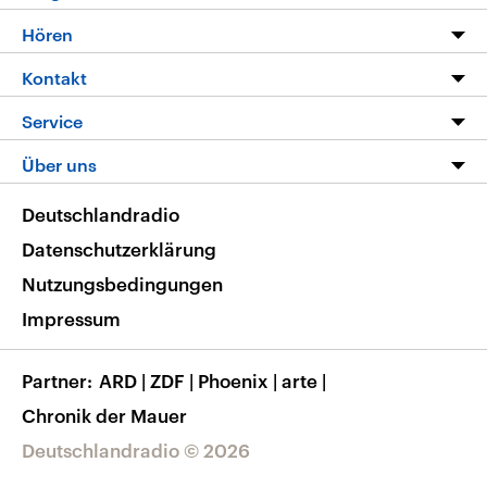
Programm
Hören
Alle Sendungen
Livestream
Kontakt
Die Nachrichten
Audios
Hörerservice
Service
Nachrichtenleicht
Podcasts
Social Media
FAQ
Über uns
Neue Beiträge auf dlf.de
Deutschlandfunk App
Newsletter
Deutschlandradio
Themen-Schwerpunkte
Nachrichten App
Deutschlandradio
Veranstaltungen
Presse
Frequenzen
Datenschutzerklärung
Musikliste
Ausbildung und Karriere
Nutzungsbedingungen
RSS
Transparenz
Impressum
Korrekturen
Barrierefreiheit
Partner
ARD
|
ZDF
|
Phoenix
|
arte
|
Chronik der Mauer
Deutschlandradio © 2026