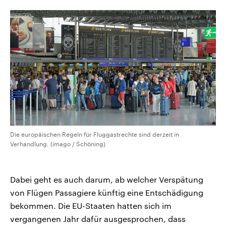
CDU, SPD und FDP regiert.-
aktuelle Weltgeschehen.
Umfragen, Prognosen,
Wahlprogramme, aktuelle Berichte
Sendungen
Programm
Podcasts
und Hintergründe zu den Parteien
und Kandidaten der anstehenden
Wahl.
Audio-Archiv
Die europäischen Regeln für Fluggastrechte sind derzeit in
Verhandlung. (imago / Schöning)
Dabei geht es auch darum, ab welcher Verspätung
von Flügen Passagiere künftig eine Entschädigung
bekommen. Die EU-Staaten hatten sich im
vergangenen Jahr dafür ausgesprochen, dass