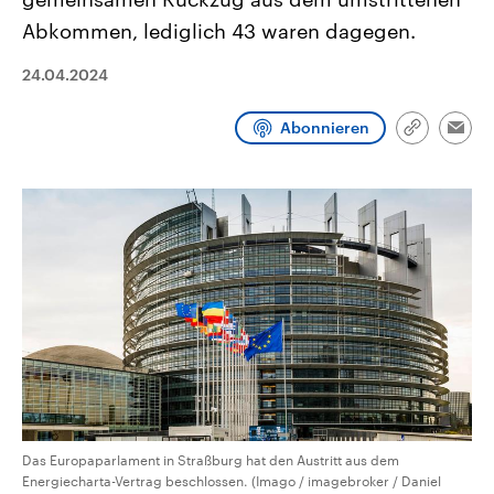
CDU, SPD und FDP regiert.-
aktuelle Weltgeschehen.
Abkommen, lediglich 43 waren dagegen.
Umfragen, Prognosen,
Wahlprogramme, aktuelle Berichte
Sendungen
Programm
Podcasts
und Hintergründe zu den Parteien
24.04.2024
und Kandidaten der anstehenden
Wahl.
Audio-Archiv
Abonnieren
Link
Emai
kopieren/te
Das Europaparlament in Straßburg hat den Austritt aus dem
Energiecharta-Vertrag beschlossen. (Imago / imagebroker / Daniel