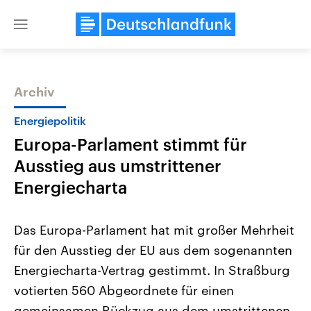
Close
menu
Archiv
Themen
Energiepolitik
Europa-Parlament stimmt für
Ausstieg aus umstrittener
Energiecharta
Das Europa-Parlament hat mit großer Mehrheit
Landtagswahl Sachsen-Anhalt
USA
für den Ausstieg der EU aus dem sogenannten
2026
Aktuelle Beiträge, Analys
Alle Informationen
Hintergründe
Energiecharta-Vertrag gestimmt. In Straßburg
Sachsen-Anhalt wählt am 6.
Wirtschaftlich und militäri
September 2026 einen neuen
gehören die Vereinigten S
votierten 560 Abgeordnete für einen
Landtag. Seit 2021 wird das
den mächtigsten Ländern 
Bundesland von einer Koalition aus
gemeinsamen Rückzug aus dem umstrittenen
mit großem Einfluss auf d