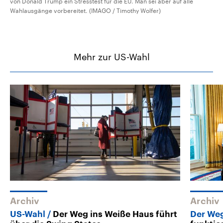
von Donald Trump ein Stresstest für die EU. Man sei aber auf alle
Wahlausgänge vorbereitet. (IMAGO / Timothy Wolfer)
Mehr zur US-Wahl
Archiv
Archiv
US-Wahl
Der Weg ins Weiße Haus führt
Der Weg