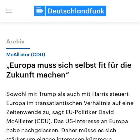
Close
menu
Archiv
Themen
McAllister (CDU)
„Europa muss sich selbst fit für die
Zukunft machen“
Sowohl mit Trump als auch mit Harris steuert
Europa im transatlantischen Verhältnis auf eine
Landtagswahl Sachsen-Anhalt
USA
Zeitenwende zu, sagt EU-Politiker David
2026
Aktuelle Beiträge, Analys
Alle Informationen
Hintergründe
McAllister (CDU). Das US-Interesse an Europa
Sachsen-Anhalt wählt am 6.
Wirtschaftlich und militäri
September 2026 einen neuen
gehören die Vereinigten S
habe nachgelassen. Daher müsse es sich
Landtag. Seit 2021 wird das
den mächtigsten Ländern 
stärker um eigene Interessen kümmern.
Bundesland von einer Koalition aus
mit großem Einfluss auf d