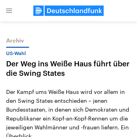
Close
menu
Archiv
Themen
US-Wahl
Der Weg ins Weiße Haus führt über
die Swing States
Der Kampf ums Weiße Haus wird vor allem in
den Swing States entschieden – jenen
Landtagswahl Sachsen-Anhalt
USA
Bundesstaaten, in denen sich Demokraten und
2026
Aktuelle Beiträge, Analys
Alle Informationen
Hintergründe
Republikaner ein Kopf-an-Kopf-Rennen um die
Sachsen-Anhalt wählt am 6.
Wirtschaftlich und militäri
September 2026 einen neuen
gehören die Vereinigten S
jeweiligen Wahlmänner und -frauen liefern. Ein
Landtag. Seit 2021 wird das
den mächtigsten Ländern 
Überblick.
Bundesland von einer Koalition aus
mit großem Einfluss auf d