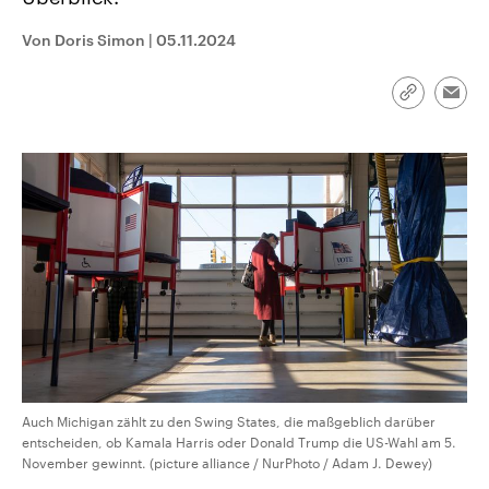
CDU, SPD und FDP regiert.-
aktuelle Weltgeschehen.
Umfragen, Prognosen,
Von Doris Simon
|
05.11.2024
Wahlprogramme, aktuelle Berichte
Sendungen
Programm
Podcasts
und Hintergründe zu den Parteien
und Kandidaten der anstehenden
Wahl.
Link
Emai
kopieren/te
Audio-Archiv
Auch Michigan zählt zu den Swing States, die maßgeblich darüber
entscheiden, ob Kamala Harris oder Donald Trump die US-Wahl am 5.
November gewinnt. (picture alliance / NurPhoto / Adam J. Dewey)