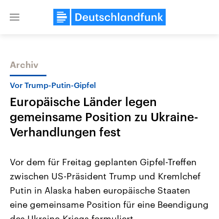
Close
menu
Archiv
Themen
Vor Trump-Putin-Gipfel
Europäische Länder legen
gemeinsame Position zu Ukraine-
Verhandlungen fest
Vor dem für Freitag geplanten Gipfel-Treffen
Landtagswahl Sachsen-Anhalt
USA
zwischen US-Präsident Trump und Kremlchef
2026
Aktuelle Beiträge, Analys
Alle Informationen
Hintergründe
Putin in Alaska haben europäische Staaten
Sachsen-Anhalt wählt am 6.
Wirtschaftlich und militäri
September 2026 einen neuen
gehören die Vereinigten S
eine gemeinsame Position für eine Beendigung
Landtag. Seit 2021 wird das
den mächtigsten Ländern 
Bundesland von einer Koalition aus
des Ukraine-Kriegs formuliert.
mit großem Einfluss auf d