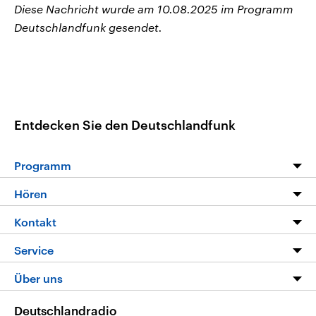
Diese Nachricht wurde am 10.08.2025 im Programm
Deutschlandfunk gesendet.
Entdecken Sie den Deutschlandfunk
Programm
Programm
Hören
Alle Sendungen
Livestream
Kontakt
Die Nachrichten
Audios
Hörerservice
Service
Nachrichtenleicht
Podcasts
Social Media
FAQ
Über uns
Neue Beiträge auf dlf.de
Deutschlandfunk App
Newsletter
Deutschlandradio
Themen-Schwerpunkte
Nachrichten App
Deutschlandradio