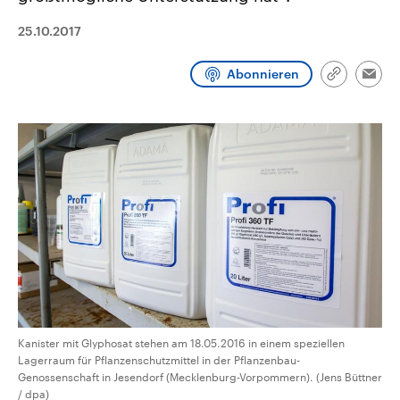
CDU, SPD und FDP regiert.-
aktuelle Weltgeschehen.
Umfragen, Prognosen,
25.10.2017
Wahlprogramme, aktuelle Berichte
Sendungen
Programm
Podcasts
und Hintergründe zu den Parteien
und Kandidaten der anstehenden
Abonnieren
Link
Wahl.
Emai
kopieren/te
Audio-Archiv
Kanister mit Glyphosat stehen am 18.05.2016 in einem speziellen
Lagerraum für Pflanzenschutzmittel in der Pflanzenbau-
Genossenschaft in Jesendorf (Mecklenburg-Vorpommern). (Jens Büttner
/ dpa)