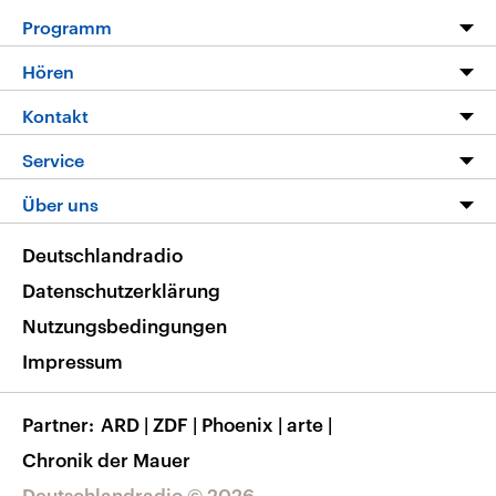
Programm
Programm
Hören
Alle Sendungen
Livestream
Kontakt
Die Nachrichten
Audios
Hörerservice
Service
Nachrichtenleicht
Podcasts
Social Media
FAQ
Über uns
Neue Beiträge auf dlf.de
Deutschlandfunk App
Newsletter
Deutschlandradio
Themen-Schwerpunkte
Nachrichten App
Deutschlandradio
Veranstaltungen
Presse
Frequenzen
Datenschutzerklärung
Musikliste
Ausbildung und Karriere
Nutzungsbedingungen
RSS
Transparenz
Impressum
Korrekturen
Barrierefreiheit
Partner
ARD
|
ZDF
|
Phoenix
|
arte
|
Chronik der Mauer
Deutschlandradio © 2026