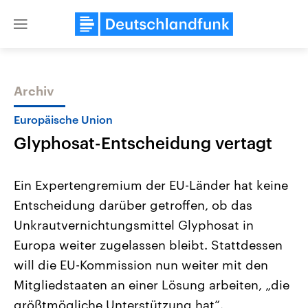
Close
menu
Archiv
Themen
Europäische Union
Glyphosat-Entscheidung vertagt
Ein Expertengremium der EU-Länder hat keine
Entscheidung darüber getroffen, ob das
Unkrautvernichtungsmittel Glyphosat in
Landtagswahl Sachsen-Anhalt
USA
Europa weiter zugelassen bleibt. Stattdessen
2026
Aktuelle Beiträge, Analys
Alle Informationen
will die EU-Kommission nun weiter mit den
Hintergründe
Sachsen-Anhalt wählt am 6.
Wirtschaftlich und militäri
Mitgliedstaaten an einer Lösung arbeiten, „die
September 2026 einen neuen
gehören die Vereinigten S
Landtag. Seit 2021 wird das
den mächtigsten Ländern 
größtmögliche Unterstützung hat“.
Bundesland von einer Koalition aus
mit großem Einfluss auf d