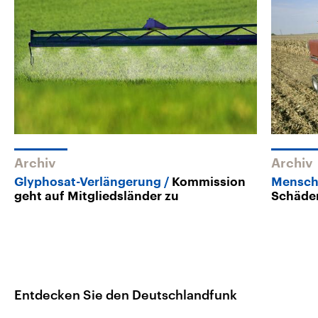
Archiv
Archiv
Glyphosat-Verlängerung
Kommission
Mensch
geht auf Mitgliedsländer zu
Schäde
Entdecken Sie den Deutschlandfunk