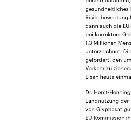
befand daraufhin,
gesundheitliches R
Risikobewertung B
dann auch die EU
bei korrektem Geb
1,3 Millionen Men
unterzeichnet. Di
gefordert, den um
Verkehr zu ziehen
Eisen heute einma
Dr. Horst-Henning
Landnutzung der U
von Glyphosat gut 
EU-Kommission ihr