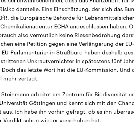
 es sei unwahrscheinlich, dass das Pflanzengift für
isiko darstelle. Eine Einschätzung, der sich das Bun
fR, die Europäische Behörde für Lebensmittelsiche
-Chemikalienagentur ECHA angeschlossen haben. 
rauch also vermutlich keine Riesenbedrohung darst
schen eine Petition gegen eine Verlängerung der EU
e EU-Parlamentarier in Straßburg haben deshalb ges
strittenen Unkrautvernichter in spätestens fünf Ja
. Doch das letzte Wort hat die EU-Kommission. Und d
l mehr vertagt.
 Steinmann arbeitet am Zentrum für Biodiversität u
niversität Göttingen und kennt sich mit den Chan
aus. Ich habe ihn vorhin gefragt, ob es ihn überras
 Verdikt schon wieder verschoben hat.