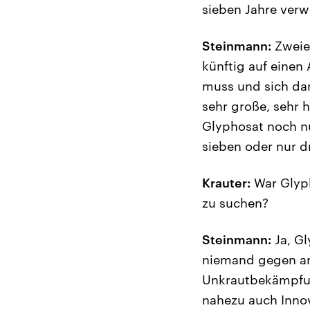
sieben Jahre ver
Steinmann:
Zweier
künftig auf einen
muss und sich dara
sehr große, sehr 
Glyphosat noch nu
sieben oder nur dr
Krauter:
War Glyph
zu suchen?
Steinmann:
Ja, Gl
niemand gegen an
Unkrautbekämpfun
nahezu auch Inno