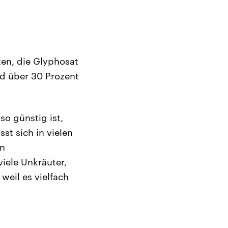
ten, die Glyphosat
nd über 30 Prozent
so günstig ist,
t sich in vielen
en
viele Unkräuter,
eil es vielfach