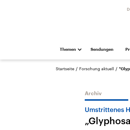
D
Themen
Sendungen
P
Die Nachrichten
Politik
/
/
Startseite
Forschung aktuell
"Glyp
Hörspiel und Feature
Musik
Archiv
Umstrittenes H
„Glyphosat
USA
Nahos
Aktuelle Beiträge,
Aktue