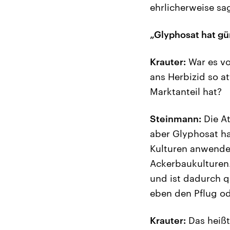
ehrlicherweise sa
„Glyphosat hat 
Krauter:
War es vor
ans Herbizid so a
Marktanteil hat?
Steinmann:
Die At
aber Glyphosat ha
Kulturen anwenden
Ackerbaukulturen. 
und ist dadurch q
eben den Pflug o
Krauter:
Das heißt