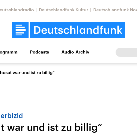
eutschlandradio
Deutschlandfunk Kultur
Deutschlandfunk No
rogramm
Podcasts
Audio-Archiv
Wirtschaft
Wissen
Kultur
Europa
Gesellschaf
hosat war und ist zu billig"
erbizid
 war und ist zu billig“
tkonflikt
Iran
Faktenchecks
In unseren Faktenc
lle Lage und
Aktuelle Lage und