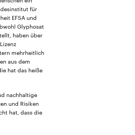
 Menschen ein
desinstitut für
rheit EFSA und
Obwohl Glyphosat
ellt, haben über
-Lizenz
tern mehrheitlich
hren aus dem
ie hat das heiße
nd nachhaltige
cen und Risiken
cht hat, dass die