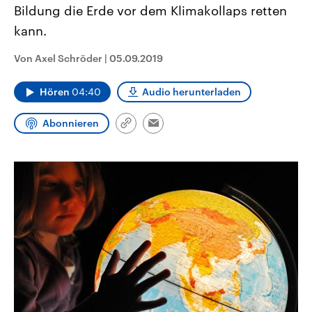
CDU, SPD und FDP regiert.-
Bildung die Erde vor dem Klimakollaps retten
aktuelle Weltgeschehen.
Umfragen, Prognosen,
kann.
Wahlprogramme, aktuelle Berichte
Sendungen
Programm
Podcasts
und Hintergründe zu den Parteien
und Kandidaten der anstehenden
Von Axel Schröder
|
05.09.2019
Wahl.
Audio-Archiv
Hören
04:40
Audio herunterladen
Abonnieren
Link
Email
kopieren/teilen