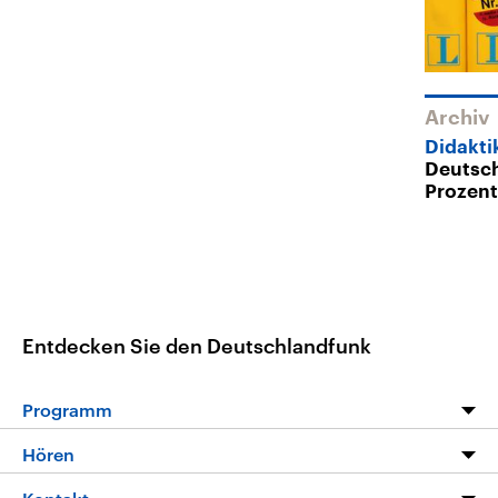
Archiv
Didakti
Deutsch
Prozen
Entdecken Sie den Deutschlandfunk
Programm
Programm
Hören
Alle Sendungen
Livestream