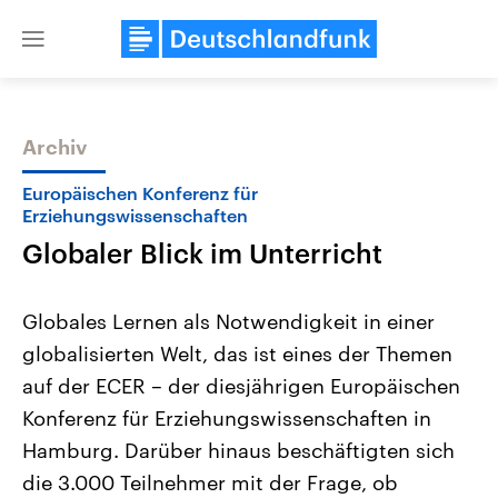
Close
menu
Archiv
Themen
Europäischen Konferenz für
Erziehungswissenschaften
Globaler Blick im Unterricht
Globales Lernen als Notwendigkeit in einer
globalisierten Welt, das ist eines der Themen
auf der ECER – der diesjährigen Europäischen
Landtagswahl Sachsen-Anhalt
USA
2026
Aktuelle Beiträge, Analys
Konferenz für Erziehungswissenschaften in
Alle Informationen
Hintergründe
Sachsen-Anhalt wählt am 6.
Wirtschaftlich und militäri
Hamburg. Darüber hinaus beschäftigten sich
September 2026 einen neuen
gehören die Vereinigten S
Landtag. Seit 2021 wird das
den mächtigsten Ländern 
die 3.000 Teilnehmer mit der Frage, ob
Bundesland von einer Koalition aus
mit großem Einfluss auf d