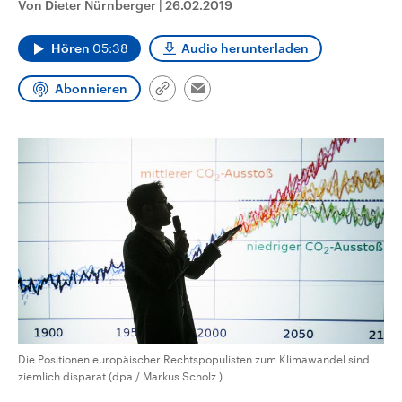
Von Dieter Nürnberger
|
26.02.2019
CDU, SPD und FDP regiert.-
aktuelle Weltgeschehen.
Umfragen, Prognosen,
Wahlprogramme, aktuelle Berichte
Hören
05:38
Audio herunterladen
Sendungen
Programm
Podcasts
und Hintergründe zu den Parteien
und Kandidaten der anstehenden
Wahl.
Abonnieren
Link
Email
Audio-Archiv
kopieren/teilen
Die Positionen europäischer Rechtspopulisten zum Klimawandel sind
ziemlich disparat (dpa / Markus Scholz )