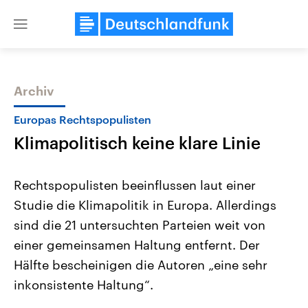
Close
menu
Archiv
Themen
Europas Rechtspopulisten
Klimapolitisch keine klare Linie
Rechtspopulisten beeinflussen laut einer
Studie die Klimapolitik in Europa. Allerdings
sind die 21 untersuchten Parteien weit von
Landtagswahl Sachsen-Anhalt
USA
einer gemeinsamen Haltung entfernt. Der
2026
Aktuelle Beiträge, Analys
Alle Informationen
Hälfte bescheinigen die Autoren „eine sehr
Hintergründe
Sachsen-Anhalt wählt am 6.
Wirtschaftlich und militäri
inkonsistente Haltung“.
September 2026 einen neuen
gehören die Vereinigten S
Landtag. Seit 2021 wird das
den mächtigsten Ländern 
Bundesland von einer Koalition aus
mit großem Einfluss auf d