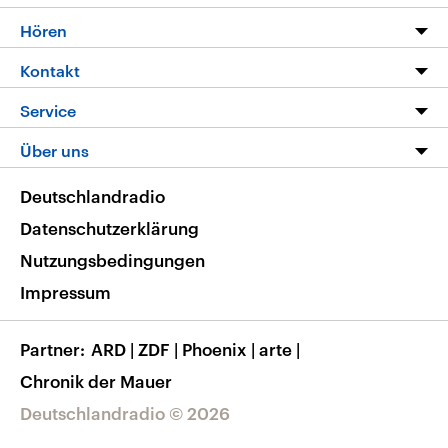
Programm
Hören
Alle Sendungen
Livestream
Kontakt
Die Nachrichten
Audios
Hörerservice
Service
Nachrichtenleicht
Podcasts
Social Media
FAQ
Über uns
Neue Beiträge auf dlf.de
Deutschlandfunk App
Newsletter
Deutschlandradio
Themen-Schwerpunkte
Nachrichten App
Deutschlandradio
Veranstaltungen
Presse
Frequenzen
Datenschutzerklärung
Musikliste
Ausbildung und Karriere
Nutzungsbedingungen
RSS
Transparenz
Impressum
Korrekturen
Barrierefreiheit
Partner
ARD
|
ZDF
|
Phoenix
|
arte
|
Chronik der Mauer
Deutschlandradio © 2026