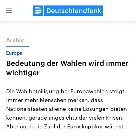
Close
menu
Archiv
Themen
Europa
Bedeutung der Wahlen wird immer
wichtiger
Die Wahlbeteiligung bei Europawahlen steigt.
Immer mehr Menschen merken, dass
Landtagswahl Sachsen-Anhalt
USA
Nationalstaaten alleine keine Lösungen bieten
2026
Aktuelle Beiträge, Analys
Alle Informationen
Hintergründe
können, gerade angesichts der vielen Krisen.
Sachsen-Anhalt wählt am 6.
Wirtschaftlich und militäri
September 2026 einen neuen
gehören die Vereinigten S
Aber auch die Zahl der Euroskeptiker wächst.
Landtag. Seit 2021 wird das
den mächtigsten Ländern 
Bundesland von einer Koalition aus
mit großem Einfluss auf d