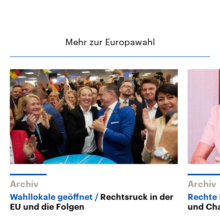
Mehr zur Europawahl
Archiv
Archiv
Wahllokale geöffnet
Rechtsruck in der
Rechte 
EU und die Folgen
und Ch