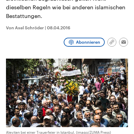
CDU, SPD und FDP regiert.-
aktuelle Weltgeschehen.
dieselben Regeln wie bei anderen islamischen
Umfragen, Prognosen,
Wahlprogramme, aktuelle Berichte
Bestattungen.
Sendungen
Programm
Podcasts
und Hintergründe zu den Parteien
und Kandidaten der anstehenden
Wahl.
Von Axel Schröder
|
08.04.2016
Audio-Archiv
Abonnieren
Link
Emai
kopieren/te
Aleviten bei einer Trauerfeier in Istanbul. (imago/ZUMA Press)