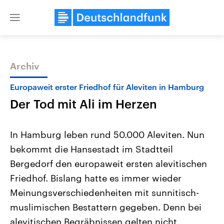
Close
menu
Archiv
Themen
Europaweit erster Friedhof für Aleviten in Hamburg
Der Tod mit Ali im Herzen
In Hamburg leben rund 50.000 Aleviten. Nun
bekommt die Hansestadt im Stadtteil
Bergedorf den europaweit ersten alevitischen
Landtagswahl Sachsen-Anhalt
USA
Friedhof. Bislang hatte es immer wieder
2026
Aktuelle Beiträge, Analys
Alle Informationen
Meinungsverschiedenheiten mit sunnitisch-
Hintergründe
Sachsen-Anhalt wählt am 6.
Wirtschaftlich und militäri
muslimischen Bestattern gegeben. Denn bei
September 2026 einen neuen
gehören die Vereinigten S
Landtag. Seit 2021 wird das
den mächtigsten Ländern 
alevitischen Begräbnissen gelten nicht
Bundesland von einer Koalition aus
mit großem Einfluss auf d