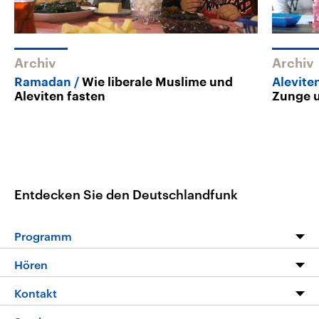
Archiv
Archiv
Ramadan
Wie liberale Muslime und
Alevite
Aleviten fasten
Zunge 
Entdecken Sie den Deutschlandfunk
Programm
Programm
Hören
Alle Sendungen
Livestream
Kontakt
Die Nachrichten
Audios
Hörerservice