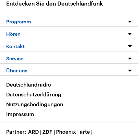
Entdecken Sie den Deutschlandfunk
Programm
Programm
Hören
Alle Sendungen
Livestream
Kontakt
Die Nachrichten
Audios
Hörerservice
Service
Nachrichtenleicht
Podcasts
Social Media
FAQ
Über uns
Neue Beiträge auf dlf.de
Deutschlandfunk App
Newsletter
Deutschlandradio
Themen-Schwerpunkte
Nachrichten App
Deutschlandradio
Veranstaltungen
Presse
Frequenzen
Datenschutzerklärung
Musikliste
Ausbildung und Karriere
Nutzungsbedingungen
RSS
Transparenz
Impressum
Korrekturen
Barrierefreiheit
Partner
ARD
|
ZDF
|
Phoenix
|
arte
|