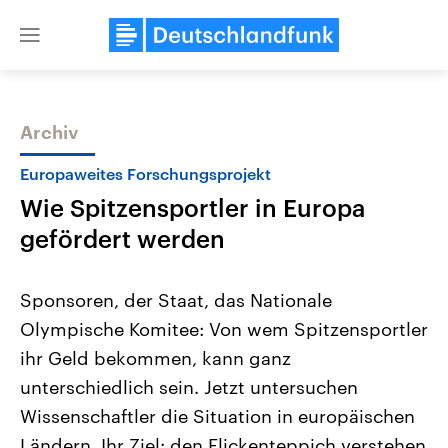
Close
menu
Archiv
Themen
Europaweites Forschungsprojekt
Wie Spitzensportler in Europa
gefördert werden
Sponsoren, der Staat, das Nationale
Olympische Komitee: Von wem Spitzensportler
Landtagswahl Sachsen-Anhalt
USA
ihr Geld bekommen, kann ganz
2026
Aktuelle Beiträge, Analys
Alle Informationen
Hintergründe
unterschiedlich sein. Jetzt untersuchen
Sachsen-Anhalt wählt am 6.
Wirtschaftlich und militäri
September 2026 einen neuen
gehören die Vereinigten S
Wissenschaftler die Situation in europäischen
Landtag. Seit 2021 wird das
den mächtigsten Ländern 
Ländern. Ihr Ziel: den Flickenteppich verstehen
Bundesland von einer Koalition aus
mit großem Einfluss auf d