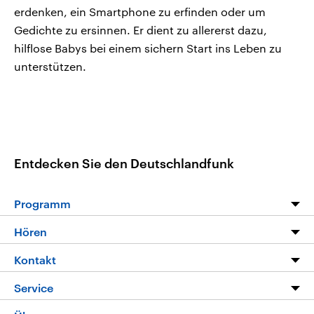
erdenken, ein Smartphone zu erfinden oder um
Gedichte zu ersinnen. Er dient zu allererst dazu,
hilflose Babys bei einem sichern Start ins Leben zu
unterstützen.
Entdecken Sie den Deutschlandfunk
Programm
Programm
Hören
Alle Sendungen
Livestream
Kontakt
Die Nachrichten
Audios
Hörerservice
Service
Nachrichtenleicht
Podcasts
Social Media
FAQ