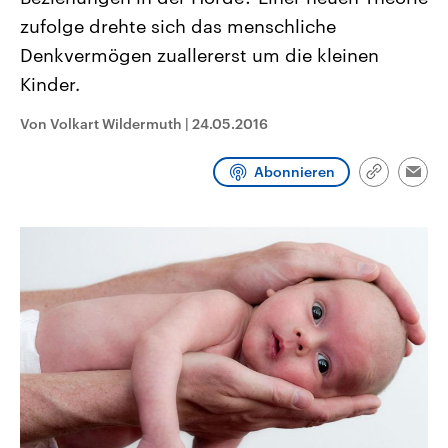
aktuelle Weltgeschehen.
Diese wird wie die Hisboll
zufolge drehte sich das menschliche
Libanon vom Iran unterstüt
Denkvermögen zuallererst um die kleinen
Sendungen
Programm
Podcasts
Kinder.
Audio-Archiv
Von Volkart Wildermuth
|
24.05.2016
Abonnieren
Link
Emai
kopieren/te