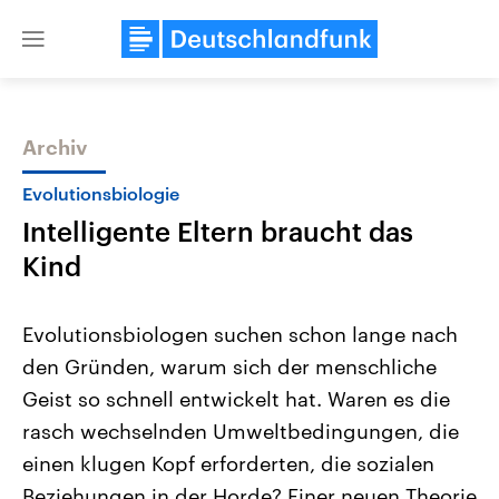
Close
menu
Archiv
Themen
Evolutionsbiologie
Intelligente Eltern braucht das
Kind
Evolutionsbiologen suchen schon lange nach
den Gründen, warum sich der menschliche
USA
Nahostkonflikt
Geist so schnell entwickelt hat. Waren es die
Aktuelle Beiträge, Analysen und
Aktuelle Lage und Hinter
Der Überfall der palästine
Hintergründe
rasch wechselnden Umweltbedingungen, die
Wirtschaftlich und militärisch
Terrororganisation Hamas
gehören die Vereinigten Staaten zu
Oktober 2023 auf Israel ha
einen klugen Kopf erforderten, die sozialen
den mächtigsten Ländern der Erde,
Region wieder die Gewalt 
Beziehungen in der Horde? Einer neuen Theorie
mit großem Einfluss auf das
Israel möchte die Hamas z