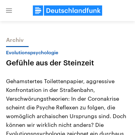
Close
menu
Archiv
Themen
Evolutionspsychologie
Gefühle aus der Steinzeit
Gehamstertes Toilettenpapier, aggressive
Konfrontation in der Straßenbahn,
Verschwörungstheorien: In der Coronakrise
Landtagswahl Sachsen-Anhalt
USA
scheint die Psyche Reflexen zu folgen, die
2026
Aktuelle Beiträge, Analys
Alle Informationen
womöglich archaischen Ursprungs sind. Doch
Hintergründe
Sachsen-Anhalt wählt am 6.
Wirtschaftlich und militäri
können wir wirklich nicht anders? Die
September 2026 einen neuen
gehören die Vereinigten S
Landtag. Seit 2021 wird das
den mächtigsten Ländern 
Evolutionspsychologie zeichnet ein durchaus
Bundesland von einer Koalition aus
mit großem Einfluss auf d