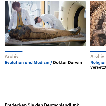
Archiv
Archiv
Evolution und Medizin
Doktor Darwin
Religion
versetz
Entdecken Sie den Deutschlandfunk