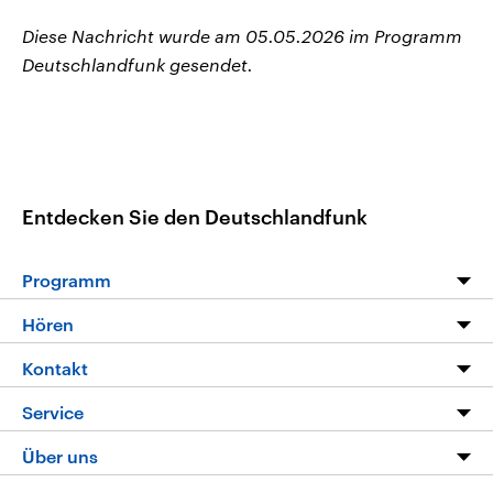
Diese Nachricht wurde am 05.05.2026 im Programm
Deutschlandfunk gesendet.
Entdecken Sie den Deutschlandfunk
Programm
Programm
Hören
Alle Sendungen
Livestream
Kontakt
Die Nachrichten
Audios
Hörerservice
Service
Nachrichtenleicht
Podcasts
Social Media
FAQ
Über uns
Neue Beiträge auf dlf.de
Deutschlandfunk App
Newsletter