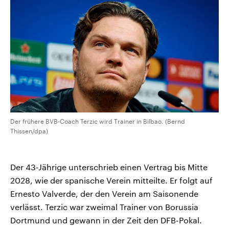
CDU, SPD und FDP regiert.-
aktuelle Weltgeschehen.
Umfragen, Prognosen,
Wahlprogramme, aktuelle Berichte
Sendungen
Programm
Podcasts
und Hintergründe zu den Parteien
und Kandidaten der anstehenden
Wahl.
Audio-Archiv
Der frühere BVB-Coach Terzic wird Trainer in Bilbao. (Bernd
Thissen/dpa)
Der 43-Jährige unterschrieb einen Vertrag bis Mitte
2028, wie der spanische Verein mitteilte. Er folgt auf
Ernesto Valverde, der den Verein am Saisonende
verlässt. Terzic war zweimal Trainer von Borussia
Dortmund und gewann in der Zeit den DFB-Pokal.