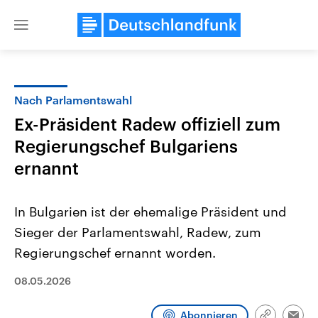
Close
menu
Nach Parlamentswahl
Themen
Ex-Präsident Radew offiziell zum
Regierungschef Bulgariens
ernannt
In Bulgarien ist der ehemalige Präsident und
Sieger der Parlamentswahl, Radew, zum
Landtagswahl Sachsen-Anhalt
USA
Regierungschef ernannt worden.
2026
Aktuelle Beiträge, Analys
Alle Informationen
Hintergründe
08.05.2026
Sachsen-Anhalt wählt am 6.
Wirtschaftlich und militäri
September 2026 einen neuen
gehören die Vereinigten S
Landtag. Seit 2021 wird das
den mächtigsten Ländern 
Abonnieren
Bundesland von einer Koalition aus
mit großem Einfluss auf d