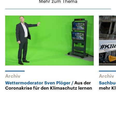
Mehr zum Thema
Archiv
Archiv
Wettermoderator Sven Plöger
Aus der
Sachbuc
Coronakrise für den Klimaschutz lernen
mehr Kl