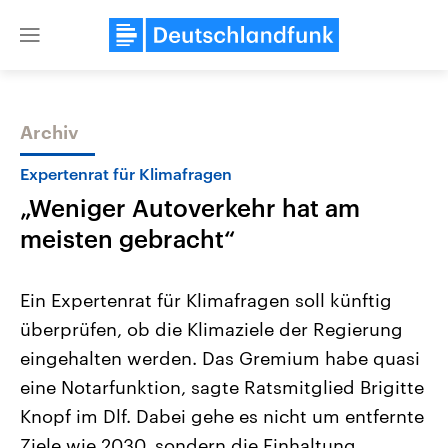
Close
menu
Archiv
Themen
Expertenrat für Klimafragen
„Weniger Autoverkehr hat am
meisten gebracht“
Ein Expertenrat für Klimafragen soll künftig
überprüfen, ob die Klimaziele der Regierung
Landtagswahl Sachsen-Anhalt
USA
eingehalten werden. Das Gremium habe quasi
2026
Aktuelle Beiträge, Analys
Alle Informationen
Hintergründe
eine Notarfunktion, sagte Ratsmitglied Brigitte
Sachsen-Anhalt wählt am 6.
Wirtschaftlich und militäri
September 2026 einen neuen
gehören die Vereinigten S
Knopf im Dlf. Dabei gehe es nicht um entfernte
Landtag. Seit 2021 wird das
den mächtigsten Ländern 
Ziele wie 2030, sondern die Einhaltung
Bundesland von einer Koalition aus
mit großem Einfluss auf d