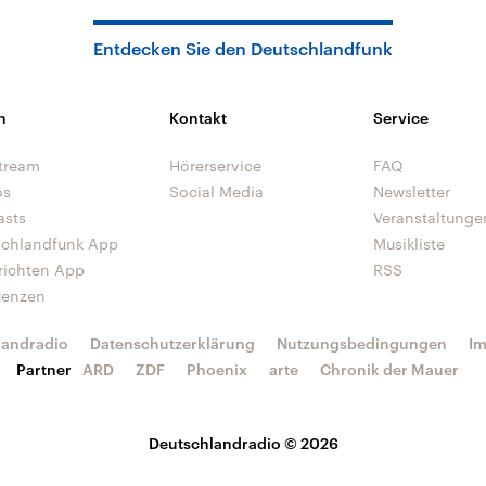
Entdecken Sie den Deutschlandfunk
n
Kontakt
Service
tream
Hörerservice
FAQ
os
Social Media
Newsletter
asts
Veranstaltunge
schlandfunk App
Musikliste
richten App
RSS
uenzen
landradio
Datenschutzerklärung
Nutzungsbedingungen
I
Partner
ARD
ZDF
Phoenix
arte
Chronik der Mauer
Deutschlandradio © 2026