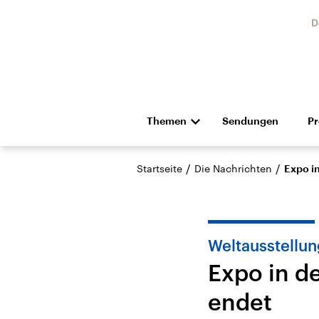
D
Themen
Sendungen
P
Die Nachrichten
Politik
/
/
Startseite
Die Nachrichten
Expo i
Hörspiel und Feature
Musik
Weltausstellun
Expo in d
endet
Landtagswahl Sachsen-
USA
Anhalt 2026
Aktuel