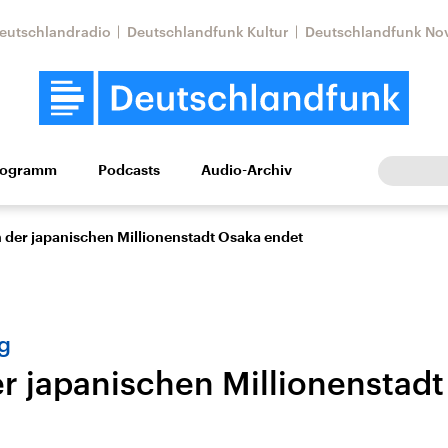
eutschlandradio
Deutschlandfunk Kultur
Deutschlandfunk No
rogramm
Podcasts
Audio-Archiv
Wirtschaft
Wissen
Kultur
Europa
Gesellschaf
n der japanischen Millionenstadt Osaka endet
g
er japanischen Millionenstad
Nahostkonflikt
Iran
le Beiträge,
Aktuelle Lage und
Aktuelle Lage und