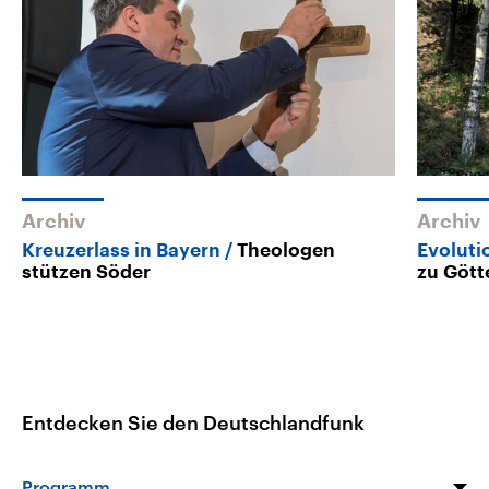
Archiv
Archiv
Kreuzerlass in Bayern
Theologen
Evoluti
stützen Söder
zu Gött
Entdecken Sie den Deutschlandfunk
Programm