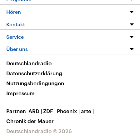
Programm
Hören
Alle Sendungen
Livestream
Kontakt
Die Nachrichten
Audios
Hörerservice
Service
Nachrichtenleicht
Podcasts
Social Media
FAQ
Über uns
Neue Beiträge auf dlf.de
Deutschlandfunk App
Newsletter
Deutschlandradio
Themen-Schwerpunkte
Nachrichten App
Deutschlandradio
Veranstaltungen
Presse
Frequenzen
Datenschutzerklärung
Musikliste
Ausbildung und Karriere
Nutzungsbedingungen
RSS
Transparenz
Impressum
Korrekturen
Barrierefreiheit
Partner
ARD
|
ZDF
|
Phoenix
|
arte
|
Chronik der Mauer
Deutschlandradio © 2026