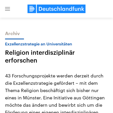
Close
menu
Archiv
Themen
Exzellenzstrategie an Universitäten
Religion interdisziplinär
erforschen
43 Forschungsprojekte werden derzeit durch
die Exzellenzstrategie gefördert – mit dem
Landtagswahl Sachsen-Anhalt
USA
Thema Religion beschäftigt sich bisher nur
2026
Aktuelle Beiträge, Analys
Alle Informationen
Hintergründe
eines in Münster. Eine Initiative aus Göttingen
Sachsen-Anhalt wählt am 6.
Wirtschaftlich und militäri
September 2026 einen neuen
gehören die Vereinigten S
möchte das ändern und bewirbt sich um die
Landtag. Seit 2021 wird das
den mächtigsten Ländern 
Förderung eines eigenen interdisziplinären
Bundesland von einer Koalition aus
mit großem Einfluss auf d