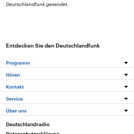
Deutschlandfunk gesendet.
Entdecken Sie den Deutschlandfunk
Programm
Programm
Hören
Alle Sendungen
Livestream
Kontakt
Die Nachrichten
Audios
Hörerservice
Service
Nachrichtenleicht
Podcasts
Social Media
FAQ
Über uns
Neue Beiträge auf dlf.de
Deutschlandfunk App
Newsletter
Deutschlandradio
Themen-Schwerpunkte
Nachrichten App
Deutschlandradio
Veranstaltungen
Presse
Frequenzen
Datenschutzerklärung