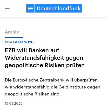
Close
menu
Archiv
Themen
Stresstest 2026
EZB will Banken auf
Widerstandsfähigkeit gegen
geopolitische Risiken prüfen
Die Europäische Zentralbank will überprüfen,
Landtagswahl Sachsen-Anhalt
USA
wie widerstandsfähig die Geldinstitute gegen
2026
Aktuelle Beiträge, Analys
Alle Informationen
Hintergründe
geopolitische Risiken sind.
Sachsen-Anhalt wählt am 6.
Wirtschaftlich und militäri
September 2026 einen neuen
gehören die Vereinigten S
Landtag. Seit 2021 wird das
15.07.2025
den mächtigsten Ländern 
Bundesland von einer Koalition aus
mit großem Einfluss auf d