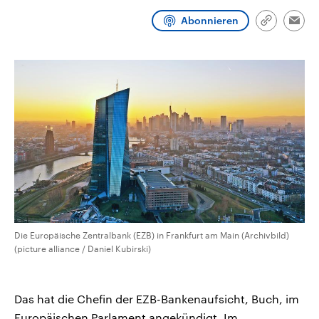
CDU, SPD und FDP regiert.-
aktuelle Weltgeschehen.
Umfragen, Prognosen,
Abonnieren
Link
Emai
Wahlprogramme, aktuelle Berichte
kopieren/te
Sendungen
Programm
Podcasts
und Hintergründe zu den Parteien
und Kandidaten der anstehenden
Wahl.
Audio-Archiv
Die Europäische Zentralbank (EZB) in Frankfurt am Main (Archivbild)
(picture alliance / Daniel Kubirski)
Das hat die Chefin der EZB-Bankenaufsicht, Buch, im
Europäischen Parlament angekündigt. Im