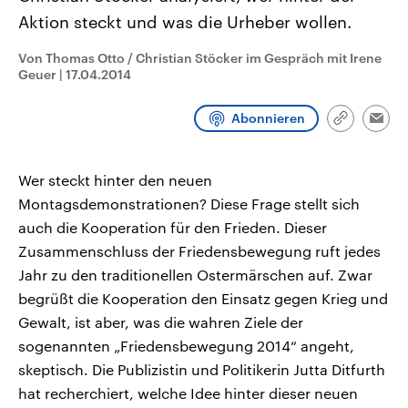
aktuelle Weltgeschehen.
Diese wird wie die Hisboll
Aktion steckt und was die Urheber wollen.
Libanon vom Iran unterstüt
Sendungen
Programm
Podcasts
Von Thomas Otto / Christian Stöcker im Gespräch mit Irene
Geuer
|
17.04.2014
Audio-Archiv
Abonnieren
Link
Emai
kopieren/te
Wer steckt hinter den neuen
Montagsdemonstrationen? Diese Frage stellt sich
auch die Kooperation für den Frieden. Dieser
Zusammenschluss der Friedensbewegung ruft jedes
Jahr zu den traditionellen Ostermärschen auf. Zwar
begrüßt die Kooperation den Einsatz gegen Krieg und
Gewalt, ist aber, was die wahren Ziele der
sogenannten „Friedensbewegung 2014“ angeht,
skeptisch. Die Publizistin und Politikerin Jutta Ditfurth
hat recherchiert, welche Idee hinter dieser neuen