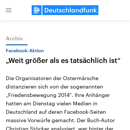
Close
menu
Archiv
Themen
Facebook-Aktion
„Weit größer als es tatsächlich ist“
Die Organisatoren der Ostermärsche
distanzieren sich von der sogenannten
„Friedensbewegung 2014“. Ihre Anhänger
USA
Nahostkonflikt
hatten am Dienstag vielen Medien in
Aktuelle Beiträge, Analysen und
Aktuelle Lage und Hinter
Der Überfall der palästine
Hintergründe
Deutschland auf deren Facebook-Seiten
Wirtschaftlich und militärisch
Terrororganisation Hamas
massive Vorwürfe gemacht. Der Buch-Autor
gehören die Vereinigten Staaten zu
Oktober 2023 auf Israel ha
den mächtigsten Ländern der Erde,
Region wieder die Gewalt 
Christian Stöcker analysiert, wer hinter der
mit großem Einfluss auf das
Israel möchte die Hamas z