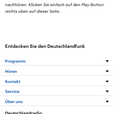
nachhören. Klicken Sie einfach auf den Play-Button
rechts oben auf dieser Seite.
Entdecken Sie den Deutschlandfunk
Programm
Programm
Hören
Alle Sendungen
Livestream
Kontakt
Die Nachrichten
Audios
Hörerservice
Service
Nachrichtenleicht
Podcasts
Social Media
FAQ
Über uns
Neue Beiträge auf dlf.de
Deutschlandfunk App
Newsletter
Deutschlandradio
Themen-Schwerpunkte
Nachrichten App
Deutschlandradio