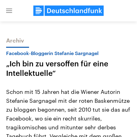
Close
menu
Archiv
Themen
Facebook-Bloggerin Stefanie Sargnagel
„Ich bin zu versoffen für eine
Intellektuelle“
Schon mit 15 Jahren hat die Wiener Autorin
Stefanie Sargnagel mit der roten Baskenmütze
Landtagswahl Sachsen-Anhalt
USA
zu bloggen begonnen, seit 2010 tut sie das auf
2026
Aktuelle Beiträge, Analys
Alle Informationen
Hintergründe
Facebook, wo sie ein recht skurriles,
Sachsen-Anhalt wählt am 6.
Wirtschaftlich und militäri
September 2026 einen neuen
gehören die Vereinigten S
tragikomisches und mitunter sehr derbes
Landtag. Seit 2021 wird das
den mächtigsten Ländern 
Tagebuch führt. Vergleiche mit dem großen
Bundesland von einer Koalition aus
mit großem Einfluss auf d