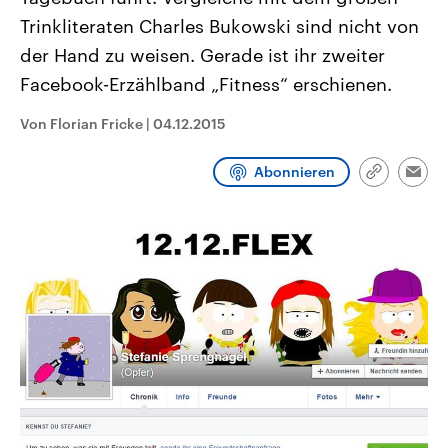
CDU, SPD und FDP regiert.-
aktuelle Weltgeschehen.
Trinkliteraten Charles Bukowski sind nicht von
Umfragen, Prognosen,
Wahlprogramme, aktuelle Berichte
der Hand zu weisen. Gerade ist ihr zweiter
Sendungen
Programm
Podcasts
und Hintergründe zu den Parteien
und Kandidaten der anstehenden
Facebook-Erzählband „Fitness“ erschienen.
Wahl.
Audio-Archiv
Von Florian Fricke
|
04.12.2015
Abonnieren
Link
Emai
kopieren/te