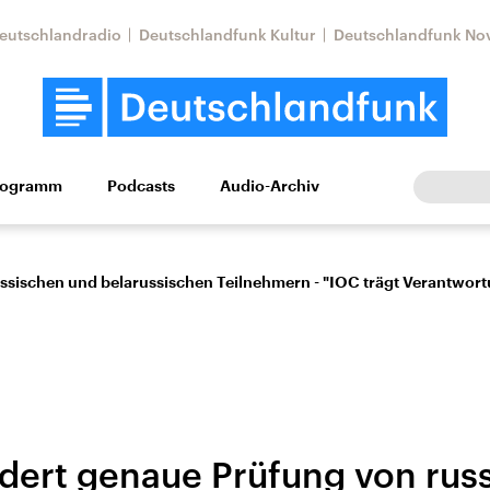
eutschlandradio
Deutschlandfunk Kultur
Deutschlandfunk No
rogramm
Podcasts
Audio-Archiv
Wirtschaft
Wissen
Kultur
Europa
Gesellschaf
ussischen und belarussischen Teilnehmern - "IOC trägt Verantwor
Nahostkonflikt
Iran
rdert genaue Prüfung von rus
le Beiträge,
Aktuelle Lage und
Aktuelle Lage und