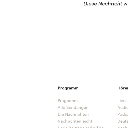
Diese Nachricht 
Programm
Höre
Programm
Lives
Alle Sendungen
Audi
Die Nachrichten
Podc
Nachrichtenleicht
Deut
Neue Beiträge auf dlf.de
Nach