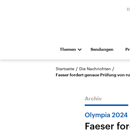
D
Themen
Sendungen
P
Die Nachrichten
Politik
/
/
Startseite
Die Nachrichten
Hörspiel und Feature
Musik
Faeser fordert genaue Prüfung von r
Archiv
Olympia 2024
Landtagswahl Sachsen-
USA
Faeser fo
Anhalt 2026
Aktuel