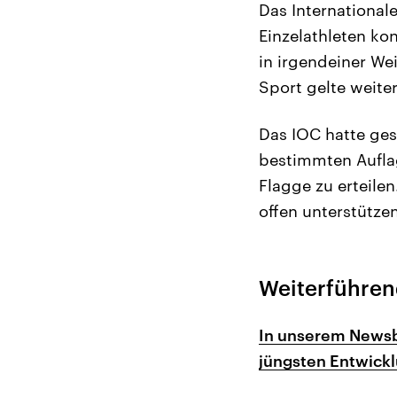
Das International
Einzelathleten ko
in irgendeiner We
Sport gelte weiter
Das IOC hatte ges
bestimmten Auflag
Flagge zu erteilen
offen unterstütze
Weiterführen
In unserem Newsbl
jüngsten Entwick