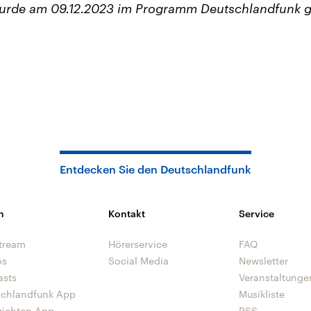
wurde am 09.12.2023 im Programm Deutschlandfunk g
Entdecken Sie den Deutschlandfunk
n
Kontakt
Service
tream
Hörerservice
FAQ
os
Social Media
Newsletter
asts
Veranstaltunge
schlandfunk App
Musikliste
richten App
RSS