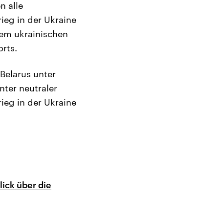
n alle
ieg in der Ukraine
dem ukrainischen
orts.
Belarus unter
nter neutraler
rieg in der Ukraine
ick über die