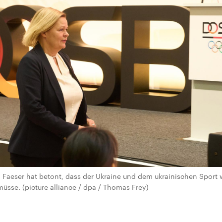
Faeser hat betont, dass der Ukraine und dem ukrainischen Sport we
müsse. (picture alliance / dpa / Thomas Frey)