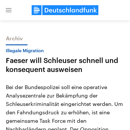
Close
menu
Archiv
Themen
Illegale Migration
Faeser will Schleuser schnell und
konsequent ausweisen
Bei der Bundespolizei soll eine operative
Analysezentrale zur Bekämpfung der
Landtagswahl Sachsen-Anhalt
USA
Schleuserkriminalität eingerichtet werden. Um
2026
Aktuelle Beiträge, Analys
Alle Informationen
Hintergründe
den Fahndungsdruck zu erhöhen, ist eine
Sachsen-Anhalt wählt am 6.
Wirtschaftlich und militäri
September 2026 einen neuen
gehören die Vereinigten S
gemeinsame Task Force mit den
Landtag. Seit 2021 wird das
den mächtigsten Ländern 
Nachbarländern geplant. Der Opposition
Bundesland von einer Koalition aus
mit großem Einfluss auf d