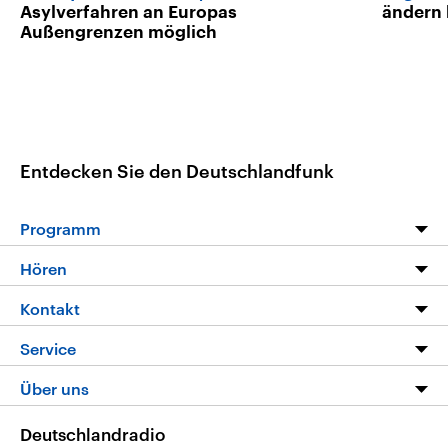
Asylverfahren an Europas
ändern
Außengrenzen möglich
Entdecken Sie den Deutschlandfunk
Programm
Programm
Hören
Alle Sendungen
Livestream
Kontakt
Die Nachrichten
Audios
Hörerservice
Service
Nachrichtenleicht
Podcasts
Social Media
FAQ
Über uns
Neue Beiträge auf dlf.de
Deutschlandfunk App
Newsletter
Deutschlandradio
Themen-Schwerpunkte
Nachrichten App
Deutschlandradio
Veranstaltungen