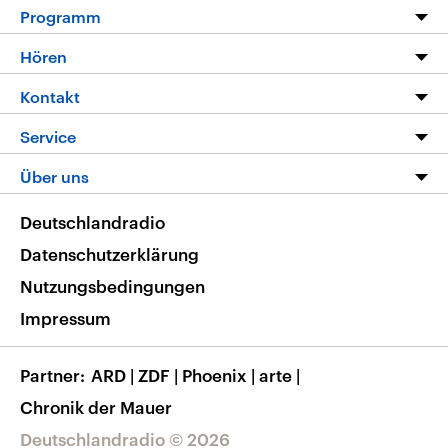
Programm
Programm
Hören
Alle Sendungen
Livestream
Kontakt
Die Nachrichten
Audios
Hörerservice
Service
Nachrichtenleicht
Podcasts
Social Media
FAQ
Über uns
Neue Beiträge auf dlf.de
Deutschlandfunk App
Newsletter
Deutschlandradio
Themen-Schwerpunkte
Nachrichten App
Deutschlandradio
Veranstaltungen
Presse
Frequenzen
Datenschutzerklärung
Musikliste
Ausbildung und Karriere
Nutzungsbedingungen
RSS
Transparenz
Impressum
Korrekturen
Barrierefreiheit
Partner
ARD
|
ZDF
|
Phoenix
|
arte
|
Chronik der Mauer
Deutschlandradio © 2026