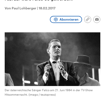
CDU, SPD und FDP regiert.-
aktuelle Weltgeschehen.
Umfragen, Prognosen,
Von Paul Lohberger
|
18.02.2017
Wahlprogramme, aktuelle Berichte
Sendungen
Programm
Podcasts
und Hintergründe zu den Parteien
und Kandidaten der anstehenden
Abonnieren
Link
Wahl.
Emai
kopieren/te
Audio-Archiv
Der österreichische Sänger Falco am 21. Juni 1984 in der TV-Show
Hitsommernacht. (imago / teutopress)