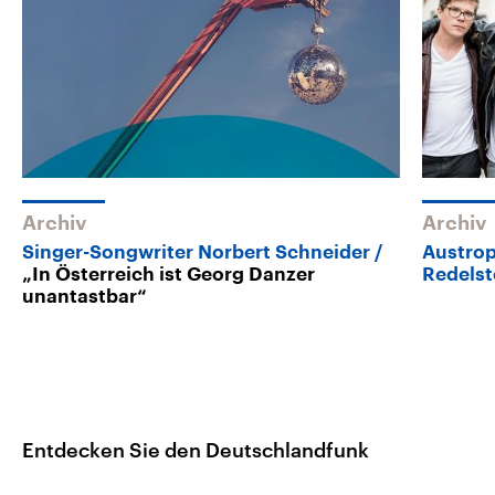
Archiv
Archiv
Singer-Songwriter Norbert Schneider
Austro
„In Österreich ist Georg Danzer
Redelst
unantastbar“
Entdecken Sie den Deutschlandfunk