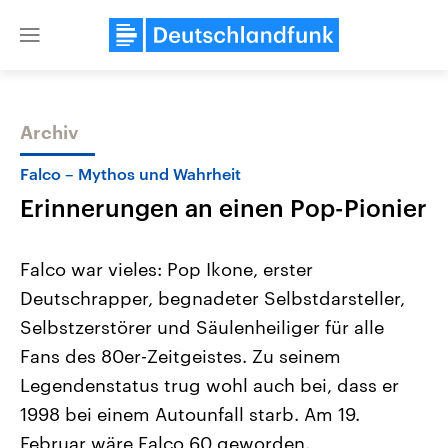
Close
menu
Archiv
Themen
Falco – Mythos und Wahrheit
Erinnerungen an einen Pop-Pionier
Falco war vieles: Pop Ikone, erster
Deutschrapper, begnadeter Selbstdarsteller,
Selbstzerstörer und Säulenheiliger für alle
Landtagswahl Sachsen-Anhalt
USA
Fans des 80er-Zeitgeistes. Zu seinem
2026
Aktuelle Beiträge, Analys
Alle Informationen
Legendenstatus trug wohl auch bei, dass er
Hintergründe
Sachsen-Anhalt wählt am 6.
Wirtschaftlich und militäri
1998 bei einem Autounfall starb. Am 19.
September 2026 einen neuen
gehören die Vereinigten S
Landtag. Seit 2021 wird das
den mächtigsten Ländern 
Februar wäre Falco 60 geworden.
Bundesland von einer Koalition aus
mit großem Einfluss auf d