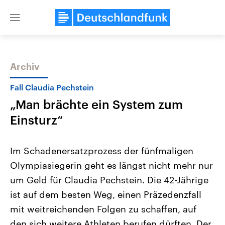
Close
menu
Archiv
Themen
Fall Claudia Pechstein
„Man brächte ein System zum
Einsturz“
Im Schadenersatzprozess der fünfmaligen
Olympiasiegerin geht es längst nicht mehr nur
Landtagswahl Sachsen-Anhalt
USA
um Geld für Claudia Pechstein. Die 42-Jährige
2026
Aktuelle Beiträge, Analys
Alle Informationen
Hintergründe
ist auf dem besten Weg, einen Präzedenzfall
Sachsen-Anhalt wählt am 6.
Wirtschaftlich und militäri
September 2026 einen neuen
gehören die Vereinigten S
mit weitreichenden Folgen zu schaffen, auf
Landtag. Seit 2021 wird das
den mächtigsten Ländern 
den sich weitere Athleten berufen dürften. Der
Bundesland von einer Koalition aus
mit großem Einfluss auf d