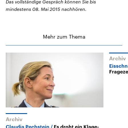
Das vollständige Gespräch können Sie bis
mindestens 08. Mai 2015 nachhören.
Mehr zum Thema
Archiv
Eisschn
Frageze
Archiv
Claudia Pechstein
Es droht ein Klage-