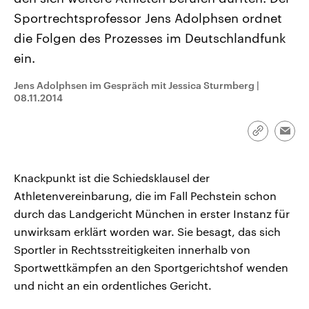
CDU, SPD und FDP regiert.-
aktuelle Weltgeschehen.
Sportrechtsprofessor Jens Adolphsen ordnet
Umfragen, Prognosen,
Wahlprogramme, aktuelle Berichte
die Folgen des Prozesses im Deutschlandfunk
Sendungen
Programm
Podcasts
und Hintergründe zu den Parteien
und Kandidaten der anstehenden
ein.
Wahl.
Audio-Archiv
Jens Adolphsen im Gespräch mit Jessica Sturmberg
|
08.11.2014
Link
Emai
kopieren/te
Knackpunkt ist die Schiedsklausel der
Athletenvereinbarung, die im Fall Pechstein schon
durch das Landgericht München in erster Instanz für
unwirksam erklärt worden war. Sie besagt, das sich
Sportler in Rechtsstreitigkeiten innerhalb von
Sportwettkämpfen an den Sportgerichtshof wenden
und nicht an ein ordentliches Gericht.