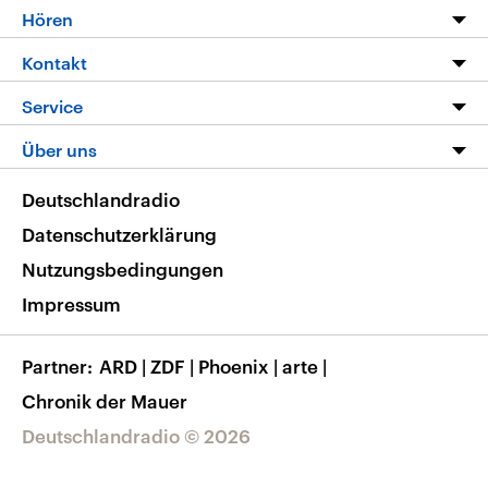
Programm
Hören
Alle Sendungen
Livestream
Kontakt
Die Nachrichten
Audios
Hörerservice
Service
Nachrichtenleicht
Podcasts
Social Media
FAQ
Über uns
Neue Beiträge auf dlf.de
Deutschlandfunk App
Newsletter
Deutschlandradio
Themen-Schwerpunkte
Nachrichten App
Deutschlandradio
Veranstaltungen
Presse
Frequenzen
Datenschutzerklärung
Musikliste
Ausbildung und Karriere
Nutzungsbedingungen
RSS
Transparenz
Impressum
Korrekturen
Barrierefreiheit
Partner
ARD
|
ZDF
|
Phoenix
|
arte
|
Chronik der Mauer
Deutschlandradio © 2026