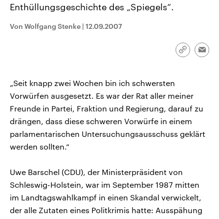
Enthüllungsgeschichte des „Spiegels“.
CDU, SPD und FDP regiert.-
aktuelle Weltgeschehen.
Umfragen, Prognosen,
Wahlprogramme, aktuelle Berichte
Von Wolfgang Stenke
|
12.09.2007
Sendungen
Programm
Podcasts
und Hintergründe zu den Parteien
und Kandidaten der anstehenden
Wahl.
Link
Audio-Archiv
Emai
kopieren/te
„Seit knapp zwei Wochen bin ich schwersten
Vorwürfen ausgesetzt. Es war der Rat aller meiner
Freunde in Partei, Fraktion und Regierung, darauf zu
drängen, dass diese schweren Vorwürfe in einem
parlamentarischen Untersuchungsausschuss geklärt
werden sollten.“
Uwe Barschel (CDU), der Ministerpräsident von
Schleswig-Holstein, war im September 1987 mitten
im Landtagswahlkampf in einen Skandal verwickelt,
der alle Zutaten eines Politkrimis hatte: Ausspähung