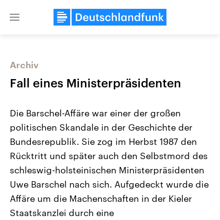
Close
menu
Archiv
Themen
Fall eines Ministerpräsidenten
Die Barschel-Affäre war einer der großen
politischen Skandale in der Geschichte der
Bundesrepublik. Sie zog im Herbst 1987 den
Rücktritt und später auch den Selbstmord des
schleswig-holsteinischen Ministerpräsidenten
Landtagswahl Sachsen-Anhalt
USA
2026
Aktuelle Beiträge, Analys
Uwe Barschel nach sich. Aufgedeckt wurde die
Alle Informationen
Hintergründe
Sachsen-Anhalt wählt am 6.
Wirtschaftlich und militäri
Affäre um die Machenschaften in der Kieler
September 2026 einen neuen
gehören die Vereinigten S
Landtag. Seit 2021 wird das
den mächtigsten Ländern 
Staatskanzlei durch eine
Bundesland von einer Koalition aus
mit großem Einfluss auf d