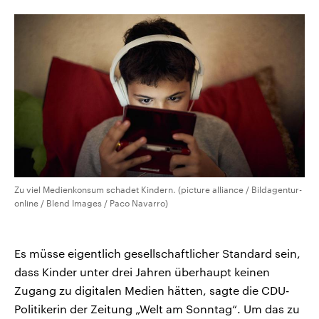
aktuelle Weltgeschehen.
Diese wird wie die Hisboll
Libanon vom Iran unterstüt
Sendungen
Programm
Podcasts
Audio-Archiv
Zu viel Medienkonsum schadet Kindern. (picture alliance / Bildagentur-
online / Blend Images / Paco Navarro)
Es müsse eigentlich gesellschaftlicher Standard sein,
dass Kinder unter drei Jahren überhaupt keinen
Zugang zu digitalen Medien hätten, sagte die CDU-
Politikerin der Zeitung „Welt am Sonntag“. Um das zu