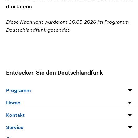
drei Jahren
Diese Nachricht wurde am 30.05.2026 im Programm
Deutschlandfunk gesendet.
Entdecken Sie den Deutschlandfunk
Programm
Programm
Hören
Alle Sendungen
Livestream
Kontakt
Die Nachrichten
Audios
Hörerservice
Service
Nachrichtenleicht
Podcasts
Social Media
FAQ