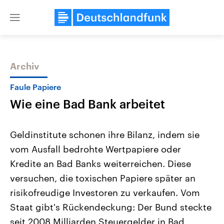
Close
menu
Archiv
Themen
Faule Papiere
Wie eine Bad Bank arbeitet
Geldinstitute schonen ihre Bilanz, indem sie
vom Ausfall bedrohte Wertpapiere oder
Kredite an Bad Banks weiterreichen. Diese
Landtagswahl Sachsen-Anhalt
USA
versuchen, die toxischen Papiere später an
2026
Aktuelle Beiträge, Analys
Alle Informationen
risikofreudige Investoren zu verkaufen. Vom
Hintergründe
Sachsen-Anhalt wählt am 6.
Wirtschaftlich und militäri
Staat gibt's Rückendeckung: Der Bund steckte
September 2026 einen neuen
gehören die Vereinigten S
Landtag. Seit 2021 wird das
den mächtigsten Ländern 
seit 2008 Milliarden Steuergelder in Bad
Bundesland von einer Koalition aus
mit großem Einfluss auf d