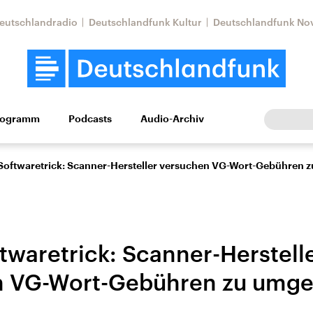
eutschlandradio
Deutschlandfunk Kultur
Deutschlandfunk No
rogramm
Podcasts
Audio-Archiv
Wirtschaft
Wissen
Kultur
Europa
Gesellschaf
 Softwaretrick: Scanner-Hersteller versuchen VG-Wort-Gebühren
twaretrick: Scanner-Herstell
n VG-Wort-Gebühren zu umg
Nahostkonflikt
Iran
le Beiträge,
Aktuelle Lage und
Aktuelle Lage und