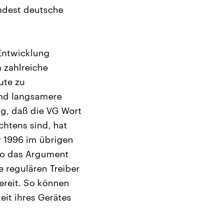
indest deutsche
 Entwicklung
 zahlreiche
ute zu
and langsamere
lig, daß die VG Wort
htens sind, hat
 1996 im übrigen
 so das Argument
e regulären Treiber
ereit. So können
eit ihres Gerätes