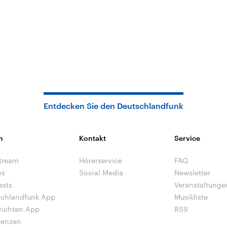
Entdecken Sie den Deutschlandfunk
n
Kontakt
Service
tream
Hörerservice
FAQ
os
Social Media
Newsletter
asts
Veranstaltunge
schlandfunk App
Musikliste
richten App
RSS
uenzen