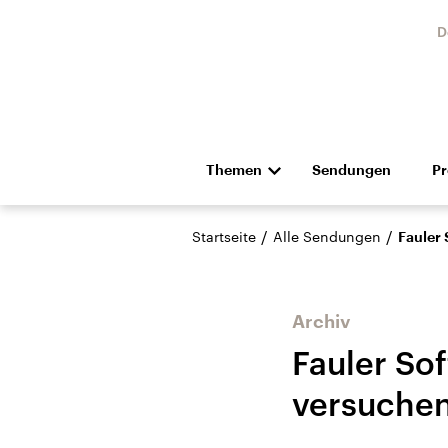
D
Themen
Sendungen
P
Die Nachrichten
Politik
/
/
Startseite
Alle Sendungen
Fauler
Hörspiel und Feature
Musik
Archiv
Fauler Sof
versuche
Landtagswahl Sachsen-
USA
Anhalt 2026
Aktuel