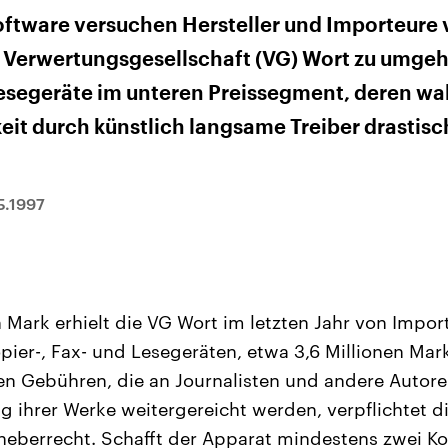
sen und
Hintergründe
Hintergründe
Der Überfall der
Der Iran – seit der
rgründe
Software versuchen Hersteller und Importeure
haftlich und
palästinensischen
Islamischen Revolu
risch gehören die
Terrororganisation
1979 auch Islamisc
Verwertungsgesellschaft (VG) Wort zu umgehe
igten Staaten zu
Hamas im Oktober 2023
Republik Iran – ist e
ächtigsten
auf Israel hat in der
von einem
esegeräte im unteren Preissegment, deren wa
n der Erde, mit
Region wieder die
Religionsführer auto
 Einfluss auf das
Gewalt entfacht. Israel
regierter Staat im 
eit durch künstlich langsame Treiber drastis
le Weltgeschehen.
möchte die Hamas
Osten. Eine Feindsc
zerstören. Diese wird wie
zu Israel und zu de
die Hisbollah im Libanon
ist fest in der
vom Iran unterstützt.
Staatsideologie
verankert.
5.1997
 Mark erhielt die VG Wort im letzten Jahr von Impo
opier-, Fax- und Lesegeräten, etwa 3,6 Millionen Mar
en Gebühren, die an Journalisten und andere Autoren
ng ihrer Werke weitergereicht werden, verpflichtet d
eberrecht. Schafft der Apparat mindestens zwei Ko