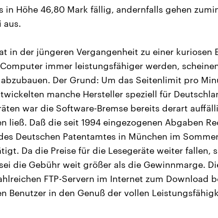
s in Höhe 46,80 Mark fällig, andernfalls gehen zum
 aus.
t in der jüngeren Vergangenheit zu einer kuriosen
 Computer immer leistungsfähiger werden, scheinen
abzubauen. Der Grund: Um das Seitenlimit pro Min
ntwickelten manche Hersteller speziell für Deutschl
räten war die Software-Bremse bereits derart auffäl
n ließ. Daß die seit 1994 eingezogenen Abgaben Rec
e des Deutschen Patentamtes in München im Sommer
igt. Da die Preise für die Lesegeräte weiter fallen,
sei die Gebühr weit größer als die Gewinnmarge. Di
zahlreichen FTP-Servern im Internet zum Download b
n Benutzer in den Genuß der vollen Leistungsfähigk