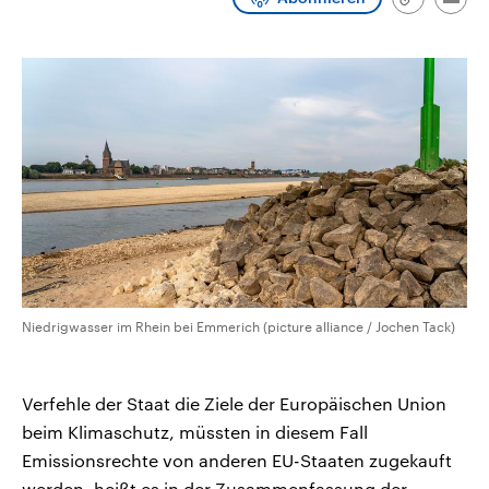
Link
Emai
CDU, SPD und FDP regiert.-
aktuelle Weltgeschehen.
kopieren/te
Umfragen, Prognosen,
Wahlprogramme, aktuelle Berichte
Sendungen
Programm
Podcasts
und Hintergründe zu den Parteien
und Kandidaten der anstehenden
Wahl.
Audio-Archiv
Niedrigwasser im Rhein bei Emmerich (picture alliance / Jochen Tack)
Verfehle der Staat die Ziele der Europäischen Union
beim Klimaschutz, müssten in diesem Fall
Emissionsrechte von anderen EU-Staaten zugekauft
werden, heißt es in der Zusammenfassung der