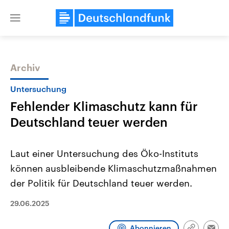
Close
menu
Archiv
Themen
Untersuchung
Fehlender Klimaschutz kann für
Deutschland teuer werden
Laut einer Untersuchung des Öko-Instituts
können ausbleibende Klimaschutzmaßnahmen
Landtagswahl Sachsen-Anhalt
USA
der Politik für Deutschland teuer werden.
2026
Aktuelle Beiträge, Analys
Alle Informationen
Hintergründe
Sachsen-Anhalt wählt am 6.
Wirtschaftlich und militäri
29.06.2025
September 2026 einen neuen
gehören die Vereinigten S
Landtag. Seit 2021 wird das
den mächtigsten Ländern 
Bundesland von einer Koalition aus
mit großem Einfluss auf d
Abonnieren