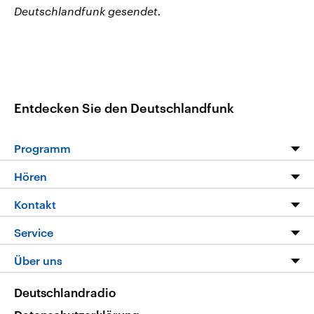
Deutschlandfunk gesendet.
Entdecken Sie den Deutschlandfunk
Programm
Programm
Hören
Alle Sendungen
Livestream
Kontakt
Die Nachrichten
Audios
Hörerservice
Service
Nachrichtenleicht
Podcasts
Social Media
FAQ
Über uns
Neue Beiträge auf dlf.de
Deutschlandfunk App
Newsletter
Deutschlandradio
Themen-Schwerpunkte
Nachrichten App
Deutschlandradio
Veranstaltungen
Presse
Frequenzen