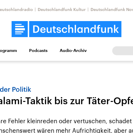
eutschlandradio
Deutschlandfunk Kultur
Deutschlandfunk No
rogramm
Podcasts
Audio-Archiv
Wirtschaft
Wissen
Kultur
Europa
Gesellschaf
der Politik
alami-Taktik bis zur Täter-Op
hre Fehler kleinreden oder vertuschen, schadet
Nahostkonflikt
Iran
schenswert wären mehr Aufrichtigkeit, aber 
le Beiträge,
Aktuelle Lage und
Aktuelle Lage und