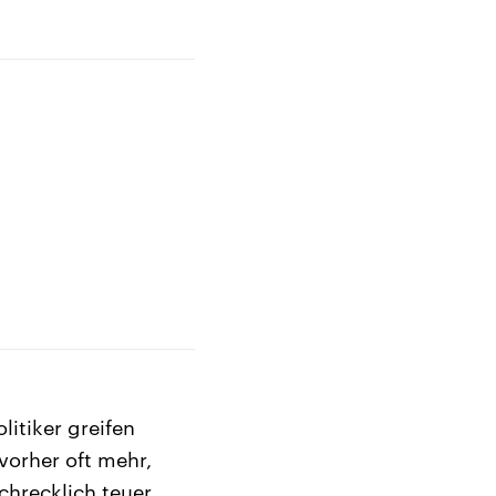
itiker greifen
orher oft mehr,
chrecklich teuer