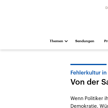
D
Themen
Sendungen
P
Die Nachrichten
Politik
Hörspiel und Feature
Musik
Fehlerkultur in 
Von der S
Wenn Politiker i
Landtagswahl Sachsen-
USA
Demokratie. Wün
Anhalt 2026
Aktuel