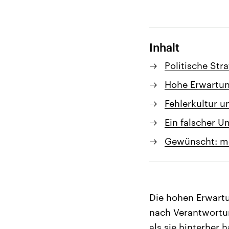
Inhalt
Politische St
Hohe Erwartun
Fehlerkultur u
Ein falscher U
Gewünscht: me
Die hohen Erwartu
nach Verantwortun
als sie hinterher