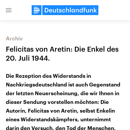
Close
menu
Archiv
Themen
Felicitas von Aretin: Die Enkel des
20. Juli 1944.
Die Rezeption des Widerstands in
Nachkriegsdeutschland ist auch Gegenstand
der letzten Neuerscheinung, die wir Ihnen in
Landtagswahl Sachsen-Anhalt
USA
dieser Sendung vorstellen möchten: Die
2026
Aktuelle Beiträge, Analys
Autorin, Felicitas von Aretin, selbst Enkelin
Alle Informationen
Hintergründe
Sachsen-Anhalt wählt am 6.
Wirtschaftlich und militäri
eines Widerstandskämpfers, unternimmt
September 2026 einen neuen
gehören die Vereinigten S
Landtag. Seit 2021 wird das
den mächtigsten Ländern 
darin den Versuch, den Tod der Menschen,
Bundesland von einer Koalition aus
mit großem Einfluss auf d