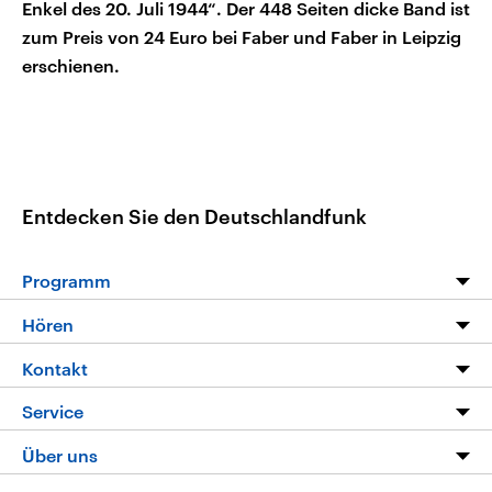
Enkel des 20. Juli 1944“. Der 448 Seiten dicke Band ist
zum Preis von 24 Euro bei Faber und Faber in Leipzig
erschienen.
Entdecken Sie den Deutschlandfunk
Programm
Programm
Hören
Alle Sendungen
Livestream
Kontakt
Die Nachrichten
Audios
Hörerservice
Service
Nachrichtenleicht
Podcasts
Social Media
FAQ
Über uns
Neue Beiträge auf dlf.de
Deutschlandfunk App
Newsletter