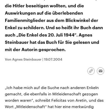
CDU, SPD und FDP regiert.-
aktuelle Weltgeschehen.
die Hitler beseitigen wollten, und die
Umfragen, Prognosen,
Wahlprogramme, aktuelle Berichte
Auswirkungen auf die überlebenden
Sendungen
Programm
Podcasts
und Hintergründe zu den Parteien
und Kandidaten der anstehenden
Familienmitglieder aus dem Blickwinkel der
Wahl.
Audio-Archiv
Enkel zu schildern. Und so heißt ihr Buch dann
auch „Die Enkel des 20. Juli 1944“. Agnes
Steinbauer hat das Buch für Sie gelesen und
mit der Autorin gesprochen.
Von Agnes Steinbauer
|
19.07.2004
Link
Emai
kopieren/te
„Ich habe mich auf die Suche nach anderen Enkeln
gemacht, die ebenfalls in Mitleidenschaft gezogen
worden waren“, schreibt Felicitas von Aretin, und das
Wort „Mitleidenschaft“ hat hier eine merkwürdig