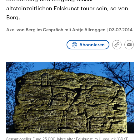
CDU, SPD und FDP regiert.-
aktuelle Weltgeschehen.
altsteinzeitlichen Felskunst teuer sein, so von
Umfragen, Prognosen,
Wahlprogramme, aktuelle Berichte
Berg.
Sendungen
Programm
Podcasts
und Hintergründe zu den Parteien
und Kandidaten der anstehenden
Wahl.
Axel von Berg im Gespräch mit Antje Allroggen
|
03.07.2014
Audio-Archiv
Abonnieren
Link
Emai
kopieren/te
Sensationeller Fund 25.000 Jahre alter Felskunst im Hunsrück (GDKE