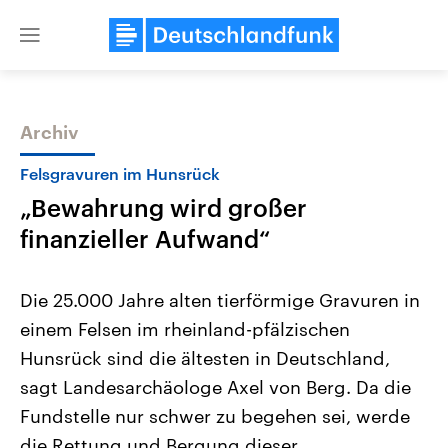
Close
menu
Archiv
Themen
Felsgravuren im Hunsrück
„Bewahrung wird großer
finanzieller Aufwand“
Die 25.000 Jahre alten tierförmige Gravuren in
einem Felsen im rheinland-pfälzischen
Landtagswahl Sachsen-Anhalt
USA
Hunsrück sind die ältesten in Deutschland,
2026
Aktuelle Beiträge, Analys
Alle Informationen
Hintergründe
sagt Landesarchäologe Axel von Berg. Da die
Sachsen-Anhalt wählt am 6.
Wirtschaftlich und militäri
September 2026 einen neuen
gehören die Vereinigten S
Fundstelle nur schwer zu begehen sei, werde
Landtag. Seit 2021 wird das
den mächtigsten Ländern 
die Rettung und Bergung dieser
Bundesland von einer Koalition aus
mit großem Einfluss auf d