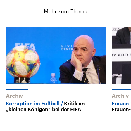
Mehr zum Thema
Archiv
Archiv
Korruption im Fußball
Kritik an
Frauen
„kleinen Königen“ bei der FIFA
Frauen