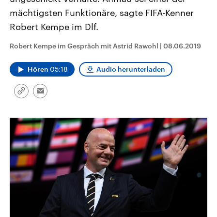
CDU, SPD und FDP regiert.-
aktuelle Weltgeschehen.
mächtigsten Funktionäre, sagte FIFA-Kenner
Umfragen, Prognosen,
Wahlprogramme, aktuelle Berichte
Robert Kempe im Dlf.
Sendungen
Programm
Podcasts
und Hintergründe zu den Parteien
und Kandidaten der anstehenden
Wahl.
Robert Kempe im Gespräch mit Astrid Rawohl
|
08.06.2019
Audio-Archiv
Hören
05:18
Audio herunterladen
Link
Email
kopieren/teilen