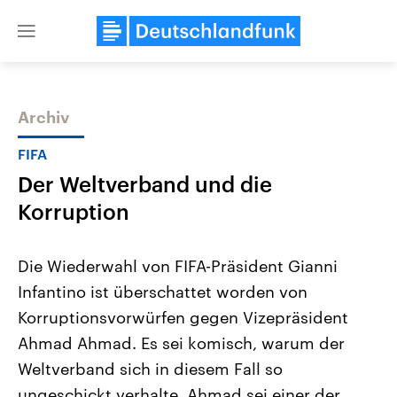
Close
menu
Archiv
Themen
FIFA
Der Weltverband und die
Korruption
Die Wiederwahl von FIFA-Präsident Gianni
Infantino ist überschattet worden von
Landtagswahl Sachsen-Anhalt
USA
Korruptionsvorwürfen gegen Vizepräsident
2026
Aktuelle Beiträge, Analys
Alle Informationen
Hintergründe
Ahmad Ahmad. Es sei komisch, warum der
Sachsen-Anhalt wählt am 6.
Wirtschaftlich und militäri
September 2026 einen neuen
gehören die Vereinigten S
Weltverband sich in diesem Fall so
Landtag. Seit 2021 wird das
den mächtigsten Ländern 
ungeschickt verhalte. Ahmad sei einer der
Bundesland von einer Koalition aus
mit großem Einfluss auf d