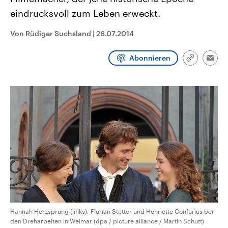
CDU, SPD und FDP regiert.-
aktuelle Weltgeschehen.
eindrucksvoll zum Leben erweckt.
Umfragen, Prognosen,
Wahlprogramme, aktuelle Berichte
Sendungen
Programm
Podcasts
und Hintergründe zu den Parteien
Von Rüdiger Suchsland
|
26.07.2014
und Kandidaten der anstehenden
Wahl.
Audio-Archiv
Abonnieren
Link
Emai
kopieren/te
Hannah Herzsprung (links), Florian Stetter und Henriette Confurius bei
den Dreharbeiten in Weimar (dpa / picture alliance / Martin Schutt)