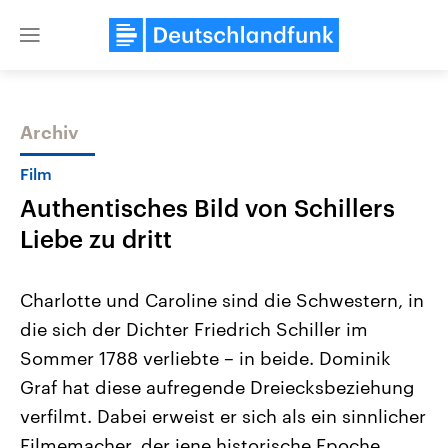
Close
menu
Archiv
Themen
Film
Authentisches Bild von Schillers
Liebe zu dritt
Charlotte und Caroline sind die Schwestern, in
die sich der Dichter Friedrich Schiller im
Landtagswahl Sachsen-Anhalt
USA
Sommer 1788 verliebte – in beide. Dominik
2026
Aktuelle Beiträge, Analys
Alle Informationen
Hintergründe
Graf hat diese aufregende Dreiecksbeziehung
Sachsen-Anhalt wählt am 6.
Wirtschaftlich und militäri
September 2026 einen neuen
gehören die Vereinigten S
verfilmt. Dabei erweist er sich als ein sinnlicher
Landtag. Seit 2021 wird das
den mächtigsten Ländern 
Filmemacher, der jene historische Epoche
Bundesland von einer Koalition aus
mit großem Einfluss auf d