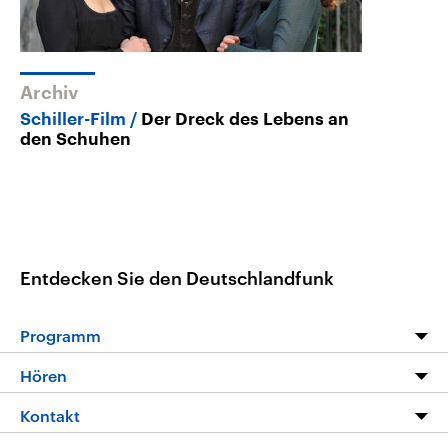
Archiv
Schiller-Film
Der Dreck des Lebens an
den Schuhen
Entdecken Sie den Deutschlandfunk
Programm
Programm
Hören
Alle Sendungen
Livestream
Kontakt
Die Nachrichten
Audios