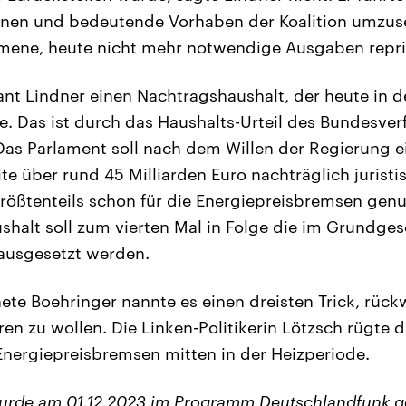
ionen und bedeutende Vorhaben der Koalition umzus
ene, heute nicht mehr notwendige Ausgaben reprior
lant Lindner einen Nachtragshaushalt, der heute in
. Das ist durch das Haushalts-Urteil des Bundesver
as Parlament soll nach dem Willen der Regierung e
te über rund 45 Milliarden Euro nachträglich juristi
rößtenteils schon für die Energiepreisbremsen genu
halt soll zum vierten Mal in Folge die im Grundges
usgesetzt werden.
te Boehringer nannte es einen dreisten Trick, rück
ren zu wollen. Die Linken-Politikerin Lötzsch rügte 
nergiepreisbremsen mitten in der Heizperiode.
wurde am 01.12.2023 im Programm Deutschlandfunk g