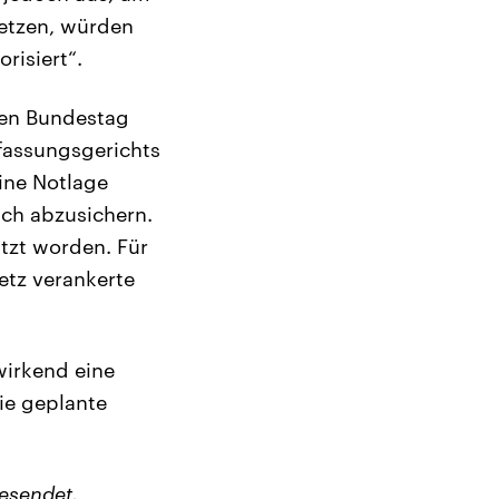
etzen, würden
isiert“.
 den Bundestag
fassungsgerichts
ine Notlage
sch abzusichern.
tzt worden. Für
etz verankerte
wirkend eine
die geplante
esendet.