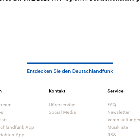
Entdecken Sie den Deutschlandfunk
n
Kontakt
Service
tream
Hörerservice
FAQ
os
Social Media
Newsletter
asts
Veranstaltunge
schlandfunk App
Musikliste
richten App
RSS