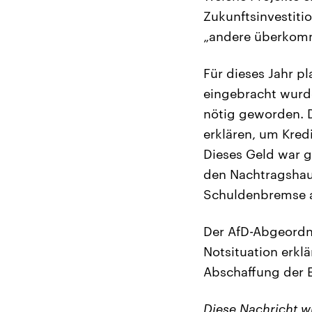
Zukunftsinvestit
„andere überkomm
Für dieses Jahr p
eingebracht wurde
nötig geworden. D
erklären, um Kredi
Dieses Geld war g
den Nachtragshaus
Schuldenbremse a
Der AfD-Abgeordne
Notsituation erklä
Abschaffung der E
Diese Nachricht 