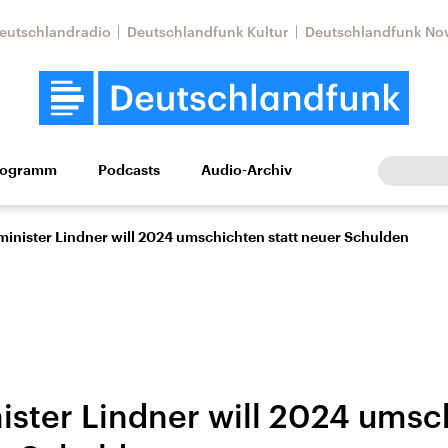
eutschlandradio
Deutschlandfunk Kultur
Deutschlandfunk No
rogramm
Podcasts
Audio-Archiv
Wirtschaft
Wissen
Kultur
Europa
Gesellschaf
minister Lindner will 2024 umschichten statt neuer Schulden
ister Lindner will 2024 umsc
Nahostkonflikt
Iran
le Beiträge,
Aktuelle Lage und
Aktuelle Lage und