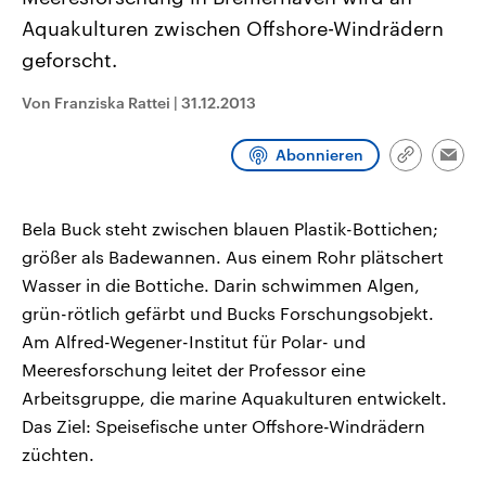
CDU, SPD und FDP regiert.-
aktuelle Weltgeschehen.
Aquakulturen zwischen Offshore-Windrädern
Umfragen, Prognosen,
Wahlprogramme, aktuelle Berichte
geforscht.
Sendungen
Programm
Podcasts
und Hintergründe zu den Parteien
und Kandidaten der anstehenden
Wahl.
Von Franziska Rattei
|
31.12.2013
Audio-Archiv
Abonnieren
Link
Emai
kopieren/te
Bela Buck steht zwischen blauen Plastik-Bottichen;
größer als Badewannen. Aus einem Rohr plätschert
Wasser in die Bottiche. Darin schwimmen Algen,
grün-rötlich gefärbt und Bucks Forschungsobjekt.
Am Alfred-Wegener-Institut für Polar- und
Meeresforschung leitet der Professor eine
Arbeitsgruppe, die marine Aquakulturen entwickelt.
Das Ziel: Speisefische unter Offshore-Windrädern
züchten.