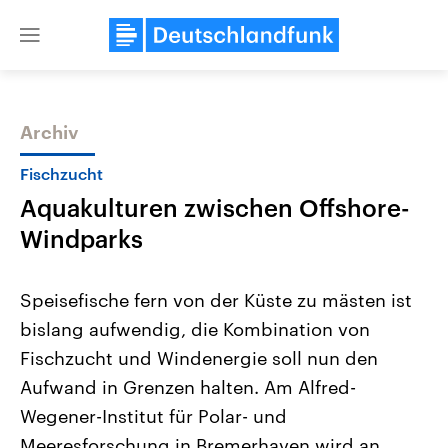
Close
menu
Archiv
Themen
Fischzucht
Aquakulturen zwischen Offshore-
Windparks
Speisefische fern von der Küste zu mästen ist
bislang aufwendig, die Kombination von
Landtagswahl Sachsen-Anhalt
USA
Fischzucht und Windenergie soll nun den
2026
Aktuelle Beiträge, Analys
Alle Informationen
Hintergründe
Aufwand in Grenzen halten. Am Alfred-
Sachsen-Anhalt wählt am 6.
Wirtschaftlich und militäri
September 2026 einen neuen
gehören die Vereinigten S
Wegener-Institut für Polar- und
Landtag. Seit 2021 wird das
den mächtigsten Ländern 
Meeresforschung in Bremerhaven wird an
Bundesland von einer Koalition aus
mit großem Einfluss auf d