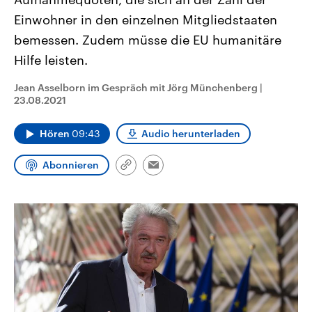
CDU, SPD und FDP regiert.-
aktuelle Weltgeschehen.
Einwohner in den einzelnen Mitgliedstaaten
Umfragen, Prognosen,
Wahlprogramme, aktuelle Berichte
bemessen. Zudem müsse die EU humanitäre
Sendungen
Programm
Podcasts
und Hintergründe zu den Parteien
und Kandidaten der anstehenden
Hilfe leisten.
Wahl.
Audio-Archiv
Jean Asselborn im Gespräch mit Jörg Münchenberg
|
23.08.2021
Hören
09:43
Audio herunterladen
Abonnieren
Link
Email
kopieren/teilen