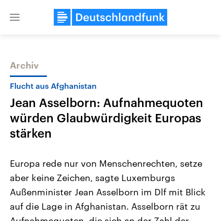
Close
menu
Archiv
Themen
Flucht aus Afghanistan
Jean Asselborn: Aufnahmequoten
würden Glaubwürdigkeit Europas
stärken
Europa rede nur von Menschenrechten, setze
Landtagswahl Sachsen-Anhalt
USA
aber keine Zeichen, sagte Luxemburgs
2026
Aktuelle Beiträge, Analys
Alle Informationen
Hintergründe
Außenminister Jean Asselborn im Dlf mit Blick
Sachsen-Anhalt wählt am 6.
Wirtschaftlich und militäri
September 2026 einen neuen
gehören die Vereinigten S
auf die Lage in Afghanistan. Asselborn rät zu
Landtag. Seit 2021 wird das
den mächtigsten Ländern 
Bundesland von einer Koalition aus
Aufnahmequoten, die sich an der Zahl der
mit großem Einfluss auf d