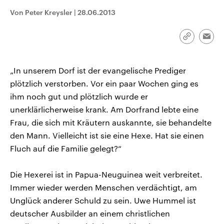
CDU, SPD und FDP regiert.-
aktuelle Weltgeschehen.
Von Peter Kreysler
|
28.06.2013
Umfragen, Prognosen,
Wahlprogramme, aktuelle Berichte
Sendungen
Programm
Podcasts
und Hintergründe zu den Parteien
und Kandidaten der anstehenden
Link
Emai
Wahl.
kopieren/te
Audio-Archiv
„In unserem Dorf ist der evangelische Prediger
plötzlich verstorben. Vor ein paar Wochen ging es
ihm noch gut und plötzlich wurde er
unerklärlicherweise krank. Am Dorfrand lebte eine
Frau, die sich mit Kräutern auskannte, sie behandelte
den Mann. Vielleicht ist sie eine Hexe. Hat sie einen
Fluch auf die Familie gelegt?“
Die Hexerei ist in Papua-Neuguinea weit verbreitet.
Immer wieder werden Menschen verdächtigt, am
Unglück anderer Schuld zu sein. Uwe Hummel ist
deutscher Ausbilder an einem christlichen