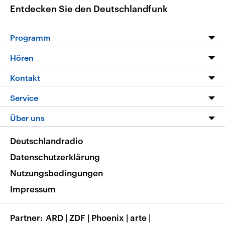
Entdecken Sie den Deutschlandfunk
Programm
Programm
Hören
Alle Sendungen
Livestream
Kontakt
Die Nachrichten
Audios
Hörerservice
Service
Nachrichtenleicht
Podcasts
Social Media
FAQ
Über uns
Neue Beiträge auf dlf.de
Deutschlandfunk App
Newsletter
Deutschlandradio
Themen-Schwerpunkte
Nachrichten App
Deutschlandradio
Veranstaltungen
Presse
Frequenzen
Datenschutzerklärung
Musikliste
Ausbildung und Karriere
Nutzungsbedingungen
RSS
Transparenz
Impressum
Korrekturen
Barrierefreiheit
Partner
ARD
|
ZDF
|
Phoenix
|
arte
|