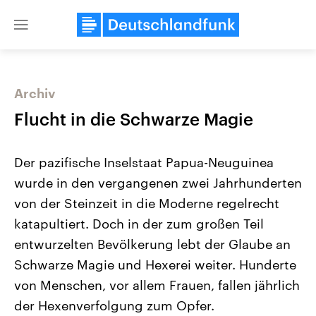
Close
menu
Archiv
Themen
Flucht in die Schwarze Magie
Der pazifische Inselstaat Papua-Neuguinea
wurde in den vergangenen zwei Jahrhunderten
von der Steinzeit in die Moderne regelrecht
katapultiert. Doch in der zum großen Teil
entwurzelten Bevölkerung lebt der Glaube an
Landtagswahl Sachsen-Anhalt
USA
2026
Aktuelle Beiträge, Analys
Schwarze Magie und Hexerei weiter. Hunderte
Alle Informationen
Hintergründe
Sachsen-Anhalt wählt am 6.
Wirtschaftlich und militäri
von Menschen, vor allem Frauen, fallen jährlich
September 2026 einen neuen
gehören die Vereinigten S
Landtag. Seit 2021 wird das
den mächtigsten Ländern 
der Hexenverfolgung zum Opfer.
Bundesland von einer Koalition aus
mit großem Einfluss auf d