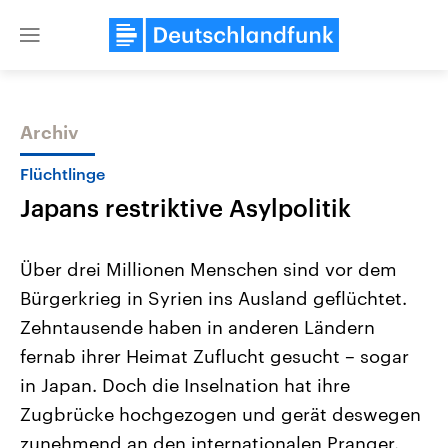
Close
menu
Archiv
Themen
Flüchtlinge
Japans restriktive Asylpolitik
Über drei Millionen Menschen sind vor dem
Bürgerkrieg in Syrien ins Ausland geflüchtet.
Zehntausende haben in anderen Ländern
Landtagswahl Sachsen-Anhalt
USA
fernab ihrer Heimat Zuflucht gesucht – sogar
2026
Aktuelle Beiträge, Analys
Alle Informationen
in Japan. Doch die Inselnation hat ihre
Hintergründe
Sachsen-Anhalt wählt am 6.
Wirtschaftlich und militäri
Zugbrücke hochgezogen und gerät deswegen
September 2026 einen neuen
gehören die Vereinigten S
Landtag. Seit 2021 wird das
den mächtigsten Ländern 
zunehmend an den internationalen Pranger.
Bundesland von einer Koalition aus
mit großem Einfluss auf d