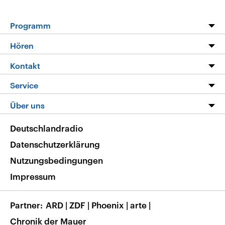
Programm
Programm
Hören
Alle Sendungen
Livestream
Kontakt
Die Nachrichten
Audios
Hörerservice
Service
Nachrichtenleicht
Podcasts
Social Media
FAQ
Über uns
Neue Beiträge auf dlf.de
Deutschlandfunk App
Newsletter
Deutschlandradio
Themen-Schwerpunkte
Nachrichten App
Deutschlandradio
Veranstaltungen
Presse
Frequenzen
Datenschutzerklärung
Musikliste
Ausbildung und Karriere
Nutzungsbedingungen
RSS
Transparenz
Impressum
Korrekturen
Barrierefreiheit
Partner
ARD
|
ZDF
|
Phoenix
|
arte
|
Chronik der Mauer