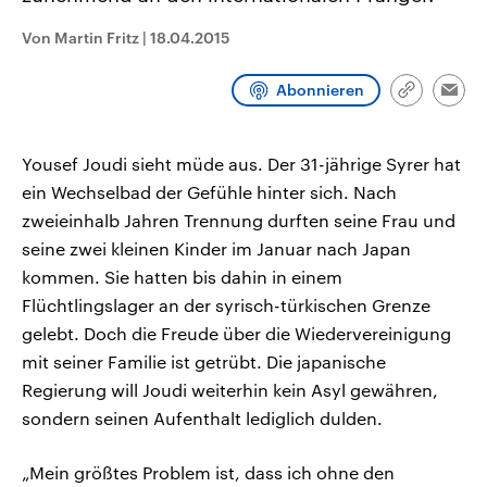
CDU, SPD und FDP regiert.-
aktuelle Weltgeschehen.
Umfragen, Prognosen,
Von Martin Fritz
|
18.04.2015
Wahlprogramme, aktuelle Berichte
Sendungen
Programm
Podcasts
und Hintergründe zu den Parteien
und Kandidaten der anstehenden
Abonnieren
Link
Wahl.
Emai
kopieren/te
Audio-Archiv
Yousef Joudi sieht müde aus. Der 31-jährige Syrer hat
ein Wechselbad der Gefühle hinter sich. Nach
zweieinhalb Jahren Trennung durften seine Frau und
seine zwei kleinen Kinder im Januar nach Japan
kommen. Sie hatten bis dahin in einem
Flüchtlingslager an der syrisch-türkischen Grenze
gelebt. Doch die Freude über die Wiedervereinigung
mit seiner Familie ist getrübt. Die japanische
Regierung will Joudi weiterhin kein Asyl gewähren,
sondern seinen Aufenthalt lediglich dulden.
„Mein größtes Problem ist, dass ich ohne den