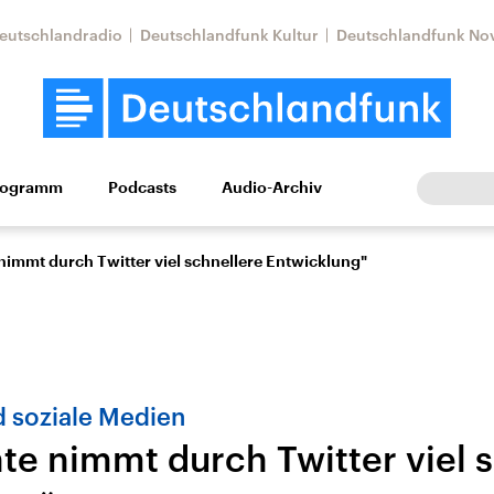
eutschlandradio
Deutschlandfunk Kultur
Deutschlandfunk No
rogramm
Podcasts
Audio-Archiv
Wirtschaft
Wissen
Kultur
Europa
Gesellschaf
nimmt durch Twitter viel schnellere Entwicklung"
d soziale Medien
te nimmt durch Twitter viel 
tkonflikt
Iran
Faktenchecks
In unseren Faktenc
lle Lage und
Aktuelle Lage und