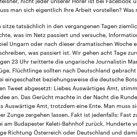
eisner, nicht jeder unserer Hörer ist bei Facebook u
ss man sich eigentlich Ihre Arbeit vorstellen? Wa
h sitze tatsächlich in den vergangenen Tagen ziemli
te, was im Netz passiert und versuche, Informatione
iel Ungarn oder nach dieser dramatischen Woche ein
chreiben, was passiert ist. Wir gehen acht Tage zur
n 23 Uhr twitterte die ungarische Journalistin Ma
üge, Flüchtlinge sollten nach Deutschland gebracht
i eingeschaltet beziehungsweise die deutsche Bots
en Tweet abgesetzt: Liebes Auswärtiges Amt, stimmt
Idee an. Das Gerücht machte in der Nacht die Runde
s Auswärtige Amt, trotzdem eine Ente. Man muss si
er Zunge zergehen lassen. Fakt ist jedenfalls: Fast z
zei am Budapester Keleti-Bahnhof zurück, Hunderte v
üge Richtung Österreich oder Deutschland und damit