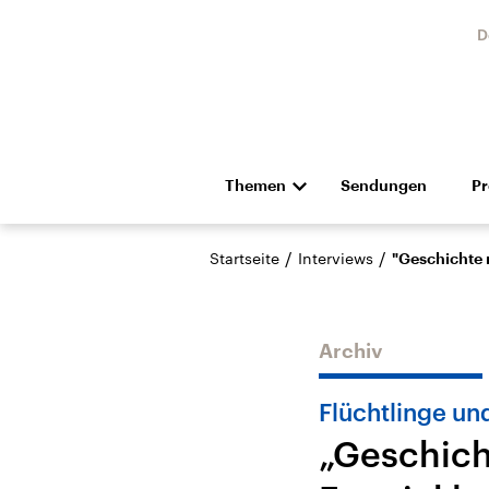
D
Themen
Sendungen
P
Die Nachrichten
Politik
/
/
Startseite
Interviews
"Geschichte 
Hörspiel und Feature
Musik
Archiv
Flüchtlinge un
„Geschich
USA
Nahos
Aktuelle Beiträge,
Aktue