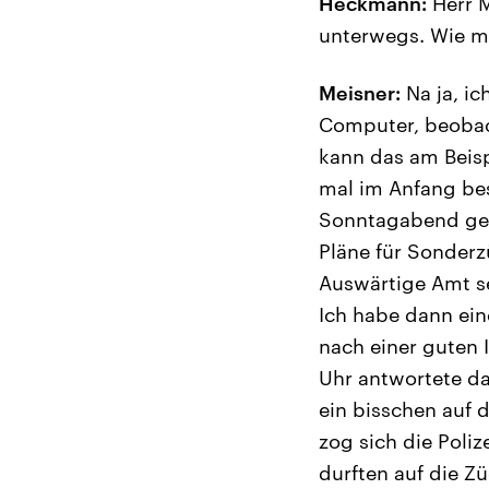
Heckmann:
Herr M
unterwegs. Wie mu
Meisner:
Na ja, ic
Computer, beobach
kann das am Beisp
mal im Anfang bes
Sonntagabend gege
Pläne für Sonderz
Auswärtige Amt se
Ich habe dann ein
nach einer guten 
Uhr antwortete da
ein bisschen auf d
zog sich die Poli
durften auf die Z