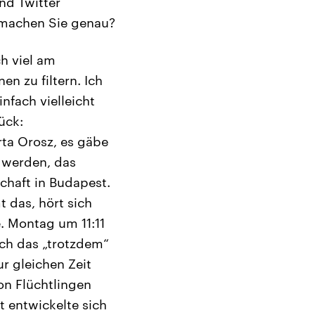
nd Twitter
s machen Sie genau?
ch viel am
n zu filtern. Ich
fach vielleicht
ück:
rta Orosz, es gäbe
 werden, das
chaft in Budapest.
 das, hört sich
. Montag um 11:11
ch das „trotzdem“
ur gleichen Zeit
on Flüchtlingen
 entwickelte sich