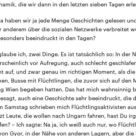
amik, die wir dann in den letzten sieben Tagen erl
 haben wir ja jede Menge Geschichten gelesen und
r anderem über die sozialen Netzwerke verbreitet w
besonders beeindruckt in den Tagen?
glaube ich, zwei Dinge. Es ist tatsächlich so: In der 
scheinlich vor Aufregung, auch schlecht geschlafen
ht auf, und zwar genau im richtigen Moment, als die
en, Busse mit Flüchtlingen, die zuvor sich auf den 
g Wien begeben hatten. Das hat mich wahnsinnig b
 gesagt, auch eine Geschichte sehr beeindruckt, die
m Samstag schrieben mich Flüchtlingsaktivisten aus
tzt Leute, die wollen nach Ungarn fahren, hast Du ir
fen? – Ich sagte: Na ja, ich weiß auch nur, wo Flüch
 von Gyor, in der Nähe von anderen Lagern, aber die 